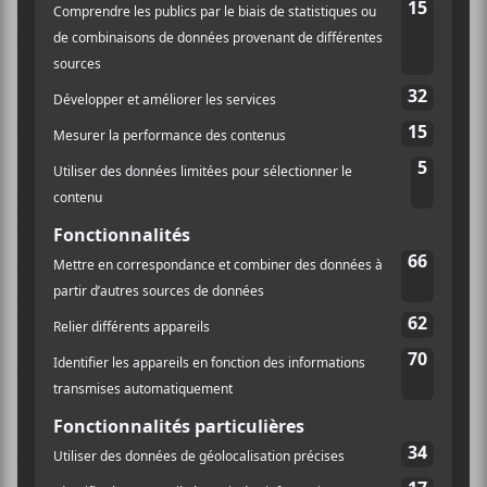
les nuages. Est-ce peut-être les deux? Les mélodies
instrumentales du groupe sont particulièrement bien
construites et
Mi-homme, mi-fusée
nous le rappelle.
Enfin, c’est un très bon premier album pour la bande
de jeunes fous de
Corridor
. C’est un groupe à
surveiller qui représente une bonne option côté
psychédélisme québécois. Si vous aimez les groupes
qui sont un peu champ gauche, vous aurez sans doute
beaucoup d’amour pour leurs pièces dissonantes. En
prime, c’est le premier album sous la bannière REC-A
Records lancé par les gens de La Royale Électrique.
Mettons que c’est un pas pire début!
Ma note: 7,5/10
Corridor