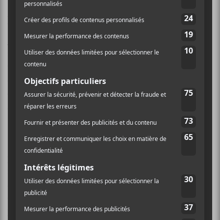
À la réalisation, pour ce premier album, la jeune
bande a fait confiance à
Émmanuel Éthier
(
Chocolat
,
Lisa LeBlanc
,
Jimmy Hunt
). Sage décision, car le
réalisateur a fait un travail de maître.
Éthier
n’a pas
tenté de lustrer le son psychédélique de
Corridor
, au
contraire, il semble avoir trouvé l’équilibre parfait
entre les mélodies et le bruit. Ah oui, il joue de l’œuf
aussi… j’allais l’oublier.
Sentinelles
possède une mélodie accrocheuse et
poignante alors que
Plasma Fontaine
est bruyante et
rock.
L’entrée du portail
représente bien l’album avec
à un rythme cadencé et une trame qui est perdue
quelque part entre deux nuages de fumée. On n’est
plus sûr si l’on a les deux pieds sur terre ou la tête dans