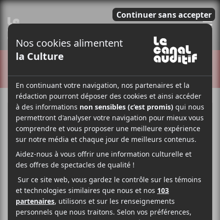
E
CRITIQUES