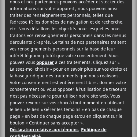
CORRIDOR
Le voyage éternel
Rec-A Records
2015
37 minutes
7,5
20 MAI 2015
LOUIS-PHILIPPE LABRÈCHE
PAR