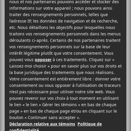
COCOROSIE
Heartache City
Indépendant
2015
42 minutes
7,5
16 SEPTEMBRE 2015
STÉPHANE DESLAURIERS
PAR