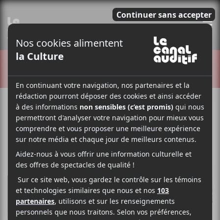
E
CRITIQUES