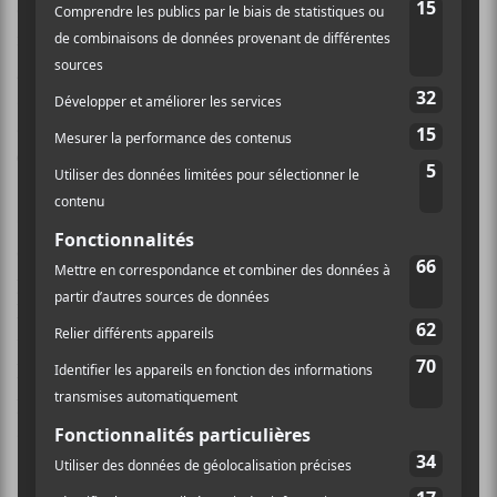
d’offrir au mélomane une courtepointe sonore aussi
méditative qu’accessible. L’émotion pure est la grande
gagnante de cet exercice, et ce, au détriment de la
surenchère musicale et mélodique, ce qui nous permet
d’apprécier encore plus l’indéniable talent de
CocoRosie
.
Ce qui frappe à l’écoute de cette sitedemo.cauction,
c’est sans contredit le superbe travail de mixage du
proche collaborateur
Nicolas Kalwill
qui a oeuvré sur
les deux disques précédents. Chaque instrument
utilisé est clairement entendu et bien positionné dans
le mix, ce qui permet aux voix des sœurs
Casady
de
prendre leur pleine expansion. De la besogne de pro,
aucun doute là-dessus!
Ce
Heartache City
est bon du début à la fin et parmi