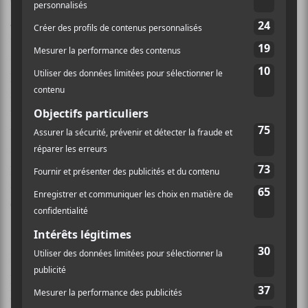
CocoRosie
a été souvent comparé (non sans raison) à
Björk
et il se fait franchement pire comme ascendant,
on s’entend. Cela dit, ce
Heartache City
fait
admirablement bien le travail. L’utilisation
parcimonieuse des différents instruments propulse les
mélodies des
Casady
à un niveau d’efficacité décuplée
tout en conservant intacte la singularité mélodique du
tandem. Le dépouillement sonore force l’écoute
attentive et on devient béat d’admiration face à ce
petit bijou qui ramène les chansons à l’essentiel… et
c’est de cette manière qu’on apprécie l’effort senti de
CocoRosie
.
Les sobres percussions, les mélodies hautes
perchées/inusitées (mais nettement mieux ramassées),
le folk et quelques éléments électros se côtoient afin