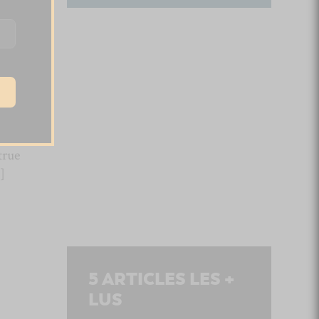
true
]
5
ARTICLES LES +
LUS