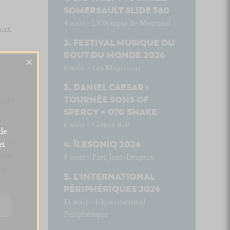
SOMERSAULT SLIDE 360
4 août - L’Olympia de Montréal
aux
FESTIVAL MUSIQUE DU
BOUT DU MONDE 2026
e
×
6 août - Les Magiciens
DANIEL CAESAR :
agie
TOURNÉE SONS OF
SPERGY + 070 SHAKE
6 août - Centre Bell
que
de
sique
et
ÎLESONIQ 2026
gin
8 août - Parc Jean-Drapeau
eu
L’INTERNATIONAL
PÉRIPHÉRIQUES 2026
13 août - L’International
Périphérique