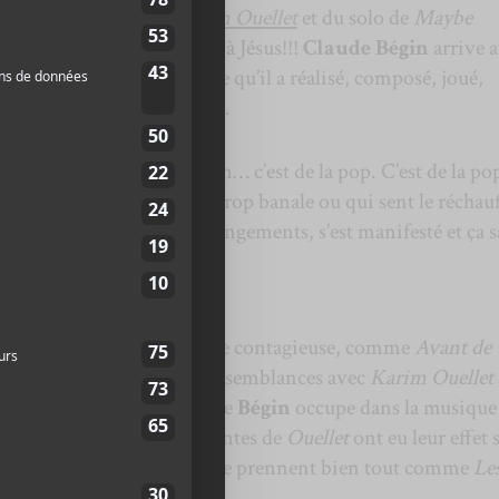
isateur des albums de
Karim Ouellet
et du solo de
Maybe
 photo promo y ressemble à Jésus!!!
Claude Bégin
arrive 
lui:
Les Magiciens
. Disque qu’il a réalisé, composé, joué,
t à quelques exceptions près.
ssa donne? Ben… ben… ben… c’est de la pop. C’est de la po
le mélodie, qui est souvent trop banale ou qui sent le réchauf
e
Bégin
, au niveau des arrangements, s’est manifesté et ça 
rectes, dotées d’une mélodie contagieuse, comme
Avant de
thique. C’est sûr que les ressemblances avec
Karim Ouellet
 compte de l’énorme part que
Bégin
occupe dans la musique
l point les mélodies captivantes de
Ouellet
ont eu leur effet 
it partie de ces pièces qui se prennent bien tout comme
Le
e en tête.