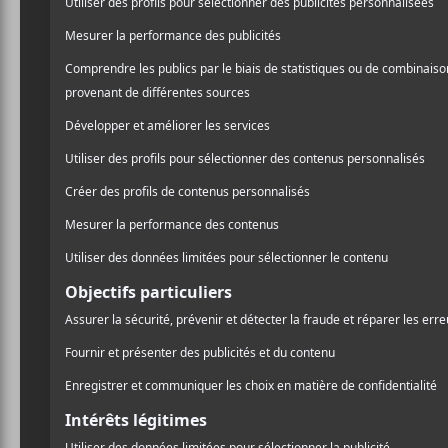
d’
Alaclair Ensemble
, réal
/ FRANCOPHONE
Watson
et en plus… sur sa
PARTAGER
son premier album bien à 
F
T
P
arrangé, bref, il a tout fai
A
W
A
C
I
R
E
T
T
Mais
Les Magiciens
, qu’o
B
T
A
O
E
G
mal facile. C’est de la bel
O
R
E
Heureusement, le génie d
K
R
la mise.
Certaines pièces sont cor
disparaître
, qui est sympa
inévitables et on se rend
celui-ci, mais aussi à que
Bégin
.
Celle qui chante
fa
géants
et
Capotage
qui rest