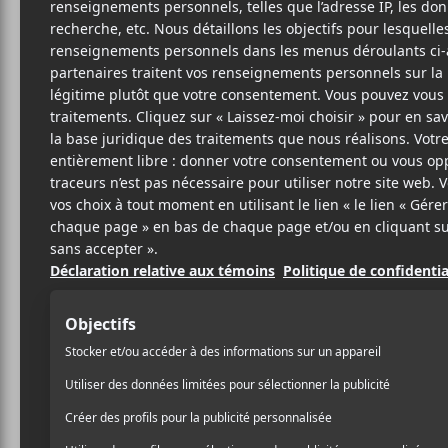
CLA
L
Coyot
5
5 FÉVRIER 2015
LOUIS-PHILIPPE
PAR
Claude Bégin
a bien des 
LABRÈCHE