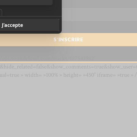
resse courriel
*
.com/
//api.soundcloud.com/tracks/187543982″
se&hide_related=false&show_comments=true&show_user=
al=true » width= »100% » height= »450″ iframe= »true » /