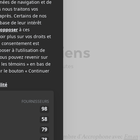
UDE BÉGIN
es Magiciens
e Records
2015
46 minutes
,5
faits d’armes à son CV. Membre d’
Accrophone
avec
Eman