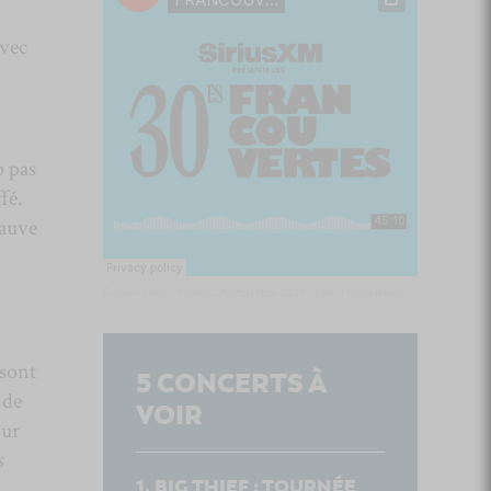
avec
p pas
fé.
sauve
Culture Cible
·
FRANCOUVERTES 2026 - Les 9 demi-finalistes analysés à chaud! | Culture Cible
sont
5
CONCERTS À
 de
VOIR
sur
s
BIG THIEF : TOURNÉE