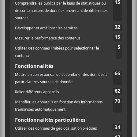
Odessa
est pluvieuse, avec les cordes en portamento et
quelques accords majeurs pour alléger la ligne
mélodique.
Sample This
change le ton avec sa forme à
mi-chemin entre le «fiddle» et le rap.
The Difference
continue dans les tons de gris, avec un rythme plus
assumé cette fois-ci.
Cello Gonzales
offre un duo au
piano et violoncelle, s’échangeant les accords sur le
chemin.
Switchcraft
s’élève en richesse harmonique
avec l’ajout du cor d’harmonie et de la flûte.
Myth Me
termine l’œuvre sur une note humoristique avec
parole et chant du pianiste lui-même.
Chambers
s’écoute tout seul, ça se termine et on se dit
«déjà!?».
Gonzales
sait très bien développer les
petites histoires mélodiques comme bon lui semble,
tout en gardant une part de simplicité que l’on
retrouve dans la forme pop, voire rap. C’est ce genre