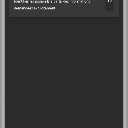
de rencontre, vécue également sur
Octave Minds
, qui
permet à la musique classique de se renouveler, et
combler ces jeunes oreilles lasses de la musique pré-
écoutée du 21e siècle.
Ma note: 8/10
Chilly Gonzales
Chambers
×
40 minutes
Gentle Threat
INSCRIPTION À L’INFOLETTRE
http://www.chillygonzales.com
Ne manquez pas les dernières
nouvelles!
[youtube]http://youtu.be/CmNUhNHG-
Abonnez-vous à l’infolettre du Canal
_Y[/youtube]
Auditif pour tout savoir de l’actualité