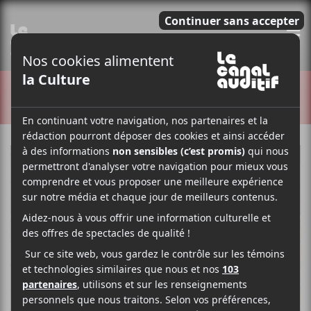
E
CRITIQUES