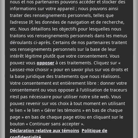
CHILLY GONZALES
Chambers
Gentle Threat
2015
40 minutes
8
LE MEILLEUR
DE LCA
25 JUIN 2015
PHILIPPE DESJARDINS
PAR