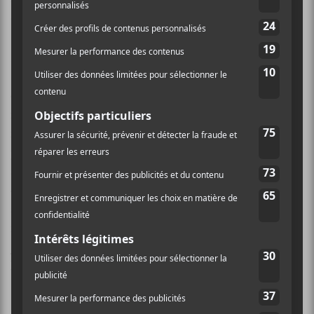
quatuor à cordes et quelques surprises en plus.
Prelude To A Feud
débute sur des arpèges montants
(quel doigté!) pour ensuite se transformer en accords
et conclure aux cordes; une délicieuse entrée en
matière.
Advantage Points
se développe aux violons
façon staccato, approfondi par les accords rythmés du
piano.
Sweet Burden
est plus lente et triste, avec l’alto
supportant gracieusement la mélodie. Green’s Leaves
est légère et enjouée, piano et violon s’embrassant
sous le soleil du printemps.
Freudian Slippers
est
nuageuse, introspective.
Solitaire
nous rappelle
Solo
piano
, sans quatuor donc, mais avec toute la beauté de
la respiration pianistique.