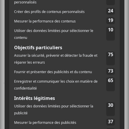
que de nouveaux bonheurs émergent plutôt que de
voir l’eau couler sous les ponts constamment. Elle y
offre un folk bien arrangé, poétique, où les mélodies
sont efficaces. Pour réaliser cet album, elle a travaillé
avec
Antoine Corriveau
qui connaît bien ce genre de
panorama musical. Le résultat final reste fidèle à
Charlotte Brousseau
qui y chante les peines du
quotidien et les faits divers inusités.
J’entends la neige
, une pièce délicate, mais aussi
ancrée dans une situation qui semble
particulièrement difficile émotionnellement est un
beau portrait des zones où
Charlotte Brousseau
excelle. C’est relativement simple au cœur de la
chanson : elle, sa voix, sa guitare. Mais les
arrangements qui viennent l’accompagner et colorer