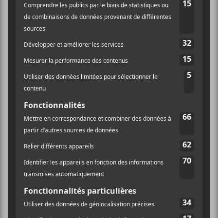
la pièce sont bien dosés.
Si, sur son premier EP, ça manquait peut-être un peu
d’énergie par moment, elle remédie à tout ça sur
Plus
de fleurs que de fleuve
. C’est vrai sur l’entraînante
Au
bout de ma rue
ou encore sur la surprenante
La
baleine
qui reprend l’histoire de la fameuse baleine à
bosse qui s’était aventurée près de Montréal avant de
trouver la mort dans les eaux dangereuses de ce bout
du fleuve. Parmi les autres pièces, mais qui penche
davantage vers un folk expérimental, on retrouve
Te
dire
.
Charlotte Brousseau
trouve aussi le moyen de
peindre des toiles assez limpides tout en restant
poétique. C’est vrai pour
Entre les balcons
qui