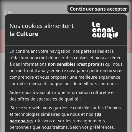
E
CRITIQUES