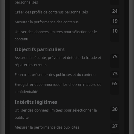
améliorée.
Mieux écrit, mieux composé, plus mature, à tous
points de vue, c’est un album qui représente un grand
pas en avant pour la bande. D’entrée de jeu,
Alexandre
Beauregard
est de plus en plus à l’aise en ce qui
concerne son interprétation. Même si parfois
l’ascendant
Jean Leloup
prend le dessus (comme sur la
pièce-titre) en général il est solide; particulièrement
touchant sur
Personne ne le sait pas
.
Alex Guimond
, et sa voix puissante, prennent plus de
place sur
La bavure des possessions
et ça aussi, c’est du
gros positif. Elle démontre toute l’étendue de sa voix
avec un petit «scat» à la fin de la
Série du siècle
.
L’union de sa voix à celle de Beauregard se fait à