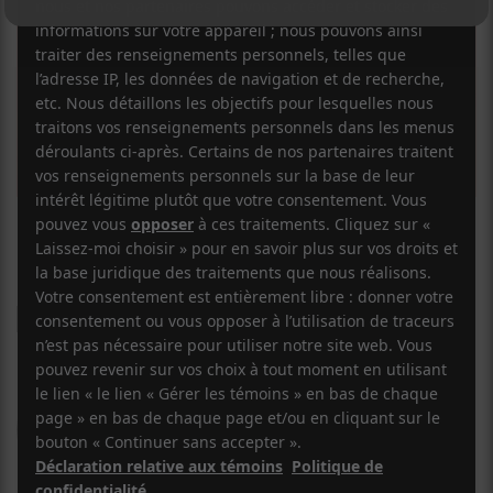
CALTÂR-BATEAU
La bavure des
possessions
Indépendant
2015
46 minutes
7