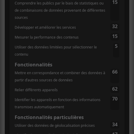
merveille ce qui nous donne de douces mélodies à
l’oreille.
Musicalement aussi, la formation a fait un bout de
chemin. Autant la guitare d’
Eliott Durocher
est variée
et accrocheuse, autant la basse d’
Étienne Dupré
et les
«girls» multifonctionnelles,
Élyze Venne-Deshaies
et
Eugénie Lalonde
créent de la richesse dans la trame.
Ces musiciens sont doués, on en a un bon exemple sur
Interlude
.
C’est un gros pas en avant pour
Caltâr-Bateau
. Si on
cherche des poux, il faut regarder du côté des textes
qui sont inconstants. On a parfois droit à de belles
images et de beaux morceaux de poésie alors que
d’autres textes peinent à décoller du premier degré.