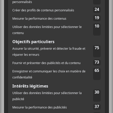
groupes montréalais
L’étranger
et
L’ours
,
Alexandre
Bernhari
a vu le jour dans les soubresauts des
évènements qui secouèrent le Québec au printemps
2012, imprégné de la rencontre d’une femme très
étrange lors d’une manifestation et de l’engagement
social dudit mouvement.
Alexandre Bernhari
,
instigateur et tête pensante, s’est mis à élaborer ce
projet, pour y travailler durant deux ans.
Dans un monde parallèle où Montréal est plongée
dans une guerre perpétuelle avec les autorités,
Bernhari
propose un indie rock romantique bien
senti, teinté de shoegaze, de brit-rock des années 80
(
The Smiths
,
Joy Division
,
Interpol
) et de chanson
française. Avec
Emmanuel Ethier
(
Peter Peter
,
Jimmy
Hunt
,
Kandle
) qui manie la réalisation de main de