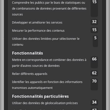
maître, les arrangements se veulent efficaces, optant
pour être tantôt classiques (
Sainte-Catherine
,
Les
Missiles
) tantôt ravageurs avec des guitares bien
présentes (
Sagard
,
Kryuchkova
), tantôt dramatique,
comme sur la prenante et dramatique
Je ne t’oublierai
jamais
, accompagné par un
Bernhari
au piano. Au
centre de tout ça, il y a la voix de
Bernhari
, à mi-
chemin entre
Renaud
,
Jimmy Hunt
et
Paul Banks
,
voix qui est volontairement effacée dans le mix, qui
laisse place à la musique. On retrouve les voix de
l’artiste et poétesse montréalaise
Marie Davidson
sur
l’excellente
Éclipse
, ainsi que l’actrice
Sophie
Desmarais
sur
Kryuchkova
.
On s’en voudrait de passer sous silence la cohésion de
l’album, qui se tient comme le déroulement un film,
avec une ouverture et une scène finale où
Bernhari