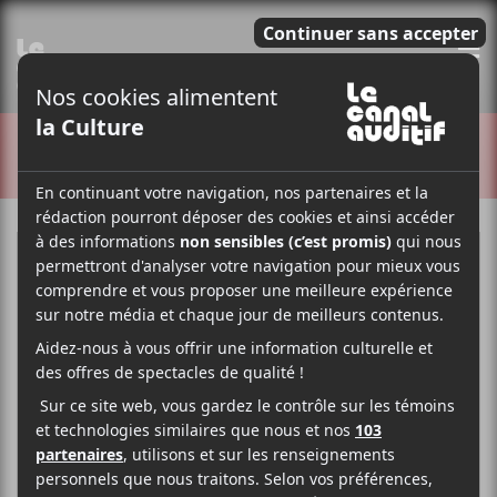
E
CRITIQUES