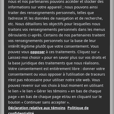
BERNHARI
Bernhari
Audiogram
2014
47 minutes
8,5
LE MEILLEUR
DE LCA
26 AOÛT 2014
SEBASTIEN MOFFET
PAR