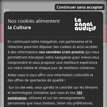
E
CRITIQUES