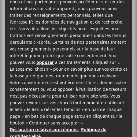
ADULT JAZZ
Gist Is
Indépendant
2014
52 minutes
9
LE MEILLEUR
DE LCA
24 NOVEMBRE 2014
MARIE-EVE MULLER
PAR