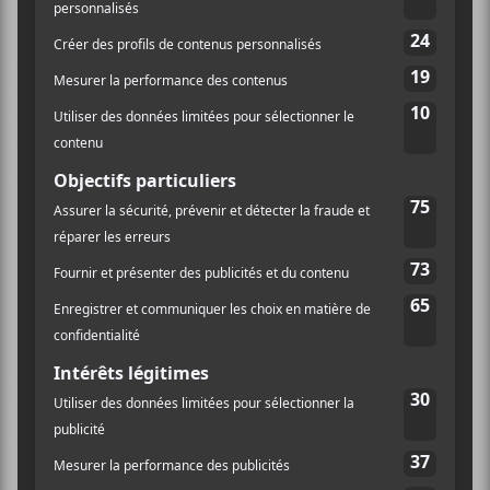
Le charme de
Gist Is
se trouve dans ses silences, dans
ces espaces immenses évoqués par les échos des
instrumentations. À plusieurs reprises, le quatuor se
tait pour mettre en valeur un instrument, une ligne de
voix, laissant à l’auditeur tout le loisir de combler le
dénuement orchestral. En résulte un son épuré,
savamment déstructuré et poignant.
La voix de
Burgess
rappelle parfois le
scat
, ce style
d’improvisation vocal jazz où les onomatopées
remplacent les paroles. Or, les textes des pièces jouent
tant avec les sonorités, les allitérations pullulent sur
les pièces à un point qu’on ne différencie plus les mots
des onomatopées. Rarement les groupes d’indie
utilisent autant la voix comme un instrument en