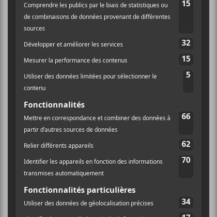
ayant en plus des textes costauds.
Costaudes sont aussi les pièces, durant entre quatre
minutes et environ dix minutes, sauf une de deux
minutes trente et une secondes (
Be A Girl
) et elles
forment un album de cinquante-deux minutes, une
éternité par rapport aux albums actuels qui font tous
autour de la demi-heure. La totalité se déguste d’un
bout à l’autre dans un bonheur raffiné. Si
Hum
lance
l’album avec des effets électroniques rappelant
Wild
Beasts
,
Bonedigger
clôt l’album dans une aura folk
souligné par du trombone et des chœurs de cris
«ayayayay» et des parfums de
Bon Iver
. Des échos de
Grizzly Bear
s’entendent dans
Springful
.
La pièce-fleuve (près de dix minutes) au cœur de
l’album,
Spook
, vaut à elle seule l’album. Elle présente