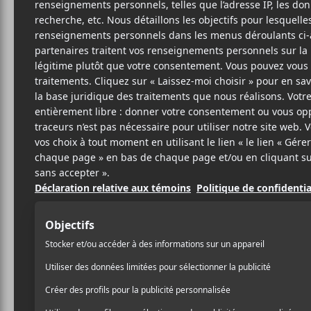
11 AVRIL 2023
ARTICLE
PAR
SPONSORISÉ
/ FRANCOPHONE
/ HIP HOP / RAP
PARTAGER
F
T
P
A
W
A
C
I
R
E
T
T
B
T
A
O
E
G
O
R
E
K
R