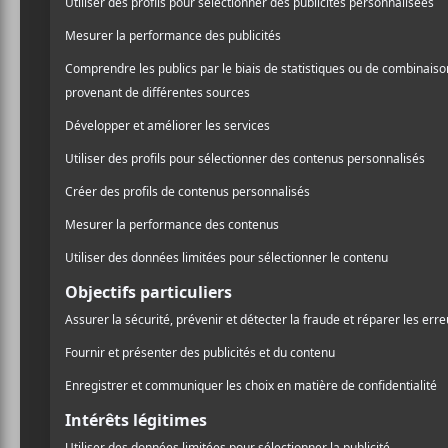
À gagner
billets p
spécial 
Ciel le 
Pour fêter ses 20 ans, la 
prochain et promet que plu
FouKi
,
Alaclair Ensemble
bien plus. Evenko et le Ca
paire de billets!
Pour en savoir plus sur le