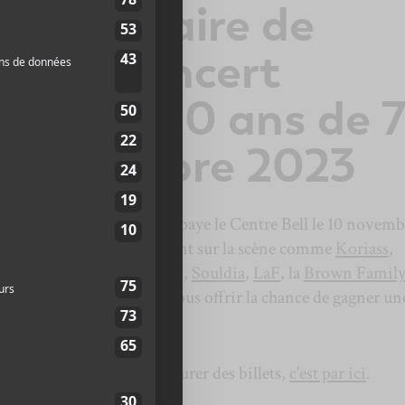
 : une paire de
our le concert
pour les 20 ans de 
10 novembre 2023
maison de disque
7e Ciel
se paye le Centre Bell le 10 novemb
sieurs de ses artistes seront sur la scène comme
Koriass
,
,
Dramatik
, Manu Militari,
Souldia
,
LaF
, la
Brown Famil
nal Auditif sont fiers de vous offrir la chance de gagner un
 concert ou pour vous procurer des billets,
c’est par ici
.