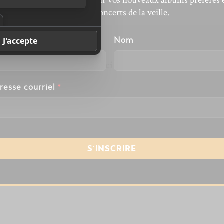
’actualité musicale, découvrir vos nouveaux albums préférés 
revivre les concerts de la veille.
énom
Nom
maintenant terminé. Merci à tous d’avoir participé!
resse courriel
*