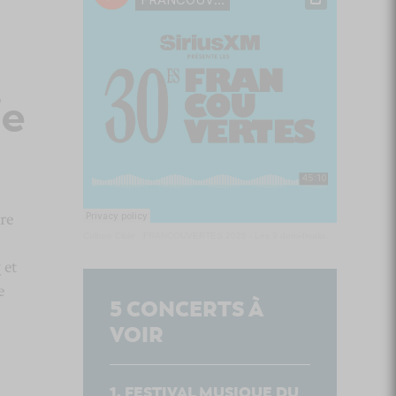
7e
re
Culture Cible
·
FRANCOUVERTES 2026 - Les 9 demi-finalistes analysés à chaud! | Culture Cible
y
et
e
5
CONCERTS À
VOIR
FESTIVAL MUSIQUE DU