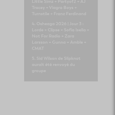
Little Simz + Partyof2 + AJ
Tracey + Viagra Boys +
Turnstile + Franz Ferdinand
Osheaga 2026 | Jour 3 :
Lorde + Clipse + Sofia Isella +
Not For Radio + Zara
Larsson + Gunna + Amble +
CMAT
Sid Wilson de Slipknot
aurait été renvoyé du
groupe