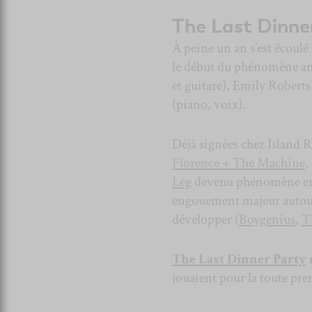
The Last Dinne
À peine un an s’est écoulé 
le début du phénomène an
et guitare), Emily Roberts
(piano, voix).
Déjà signées chez Island Re
Florence + The Machine
.
Leg
devenu phénomène en u
engouement majeur autour d
développer (
Boygenius
,
T
The Last Dinner Party
n
jouaient pour la toute pre