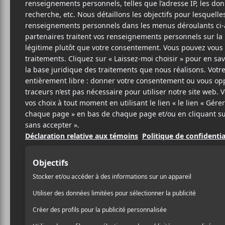
30 MARS 2024
COLINE BEULIN
PAR
/ ROCK
PARTAGER
F
T
P
A
W
A
C
I
R
E
T
T
B
T
A
O
E
G
O
R
E
K
R