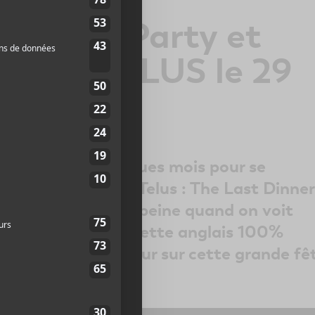
 Dinner Party et
t au MTELUS le 29
24
io TD il y a quelques mois pour se
nt à remplir un MTelus : The Last Dinner
 cela nous étonne à peine quand on voit
gineuse que le quintette anglais 100%
in de réaliser. Retour sur cette grande fê
a livré hier soir.