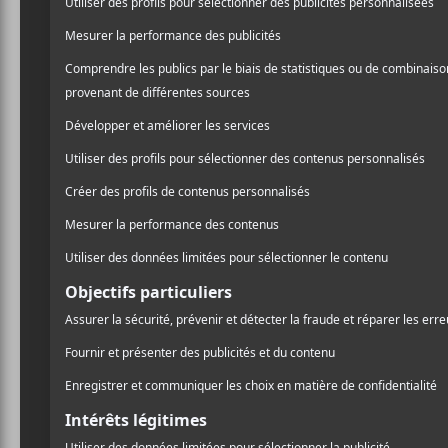
The Last
Miss Gri
mars 20
Annoncées au Stud
retrouver finaleme
Party l’a fait, et
l’ascension verti
féminin est en tra
que le groupe nous 