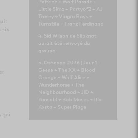
Poitrine + Wolf Parade +
Little Simz + Partyof2 + AJ
Tracey + Viagra Boys +
ait
Turnstile + Franz Ferdinand
voix
Sid Wilson de Slipknot
aurait été renvoyé du
groupe
Osheaga 2026 | Jour 1 :
Geese + The XX + Blood
et
Orange + Wolf Alice +
Wunderhorse + The
Neighbourhood + JID +
Yaosobi + Bob Moses + Rio
Kosta + Super Plage
s qui