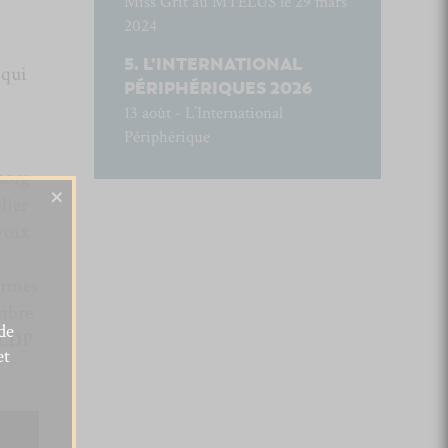
Miss Grit au MTELUS le 29 mars
2024
L’INTERNATIONAL
 qui
PÉRIPHÉRIQUES 2026
13 août - L’International
Périphérique
borg
×
lier
voix
ormes
ombre
de
LDP
et