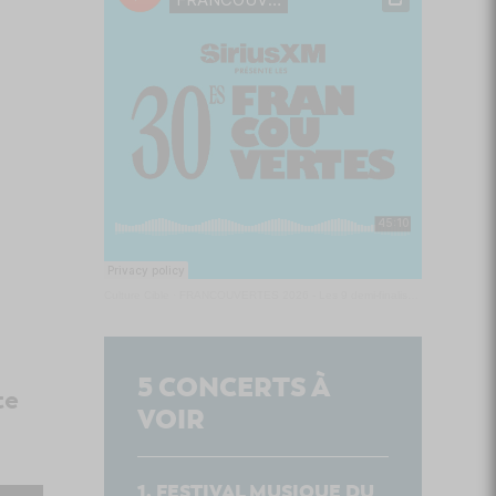
Culture Cible
·
FRANCOUVERTES 2026 - Les 9 demi-finalistes analysés à chaud! | Culture Cible
5
CONCERTS À
te
VOIR
FESTIVAL MUSIQUE DU