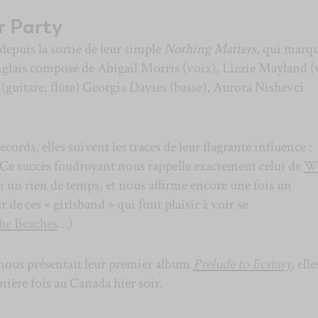
r Party
depuis la sortie de leur simple
Nothing Matters
, qui marqu
glais composé de Abigail Morris (voix), Lizzie Mayland (
 (guitare, flûte) Georgia Davies (basse), Aurora Nishevci
cords, elles suivent les traces de leur flagrante influence :
 Ce succès foudroyant nous rappelle exactement celui de
W
n rien de temps, et nous affirme encore une fois un
e ces « girlsband » qui font plaisir à voir se
he Beaches
…)
ous présentait leur premier album
Prelude to Ecstasy
,
elle
mière fois au Canada hier soir.