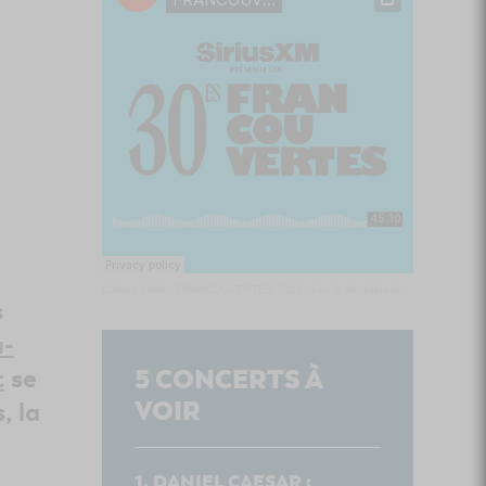
Culture Cible
·
FRANCOUVERTES 2026 - Les 9 demi-finalistes analysés à chaud! | Culture Cible
s
-
t
se
5
CONCERTS À
VOIR
, la
DANIEL CAESAR :