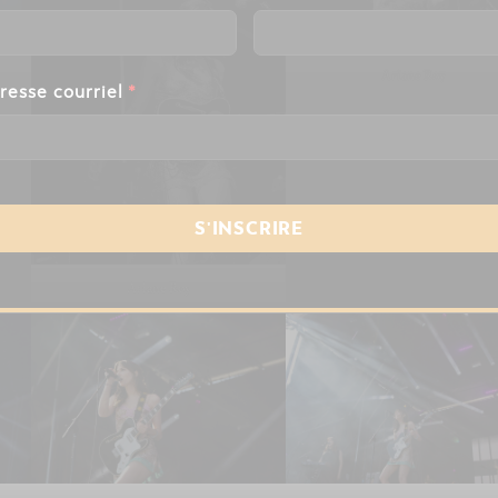
Ariane Roy
resse courriel
*
Ariane Roy