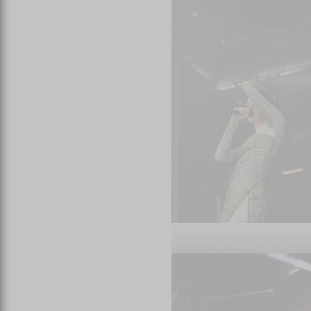
Lou-Adriane Cassidy