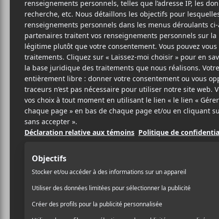
15 MAI 2023
LOUIS-PHILIPPE
PAR
LABRÈCHE
/ FESTIVAL
/ FRANCOPHONE
/ POP
/ ROCK
PARTAGER
F
T
P
A
W
A
C
I
R
E
T
T
B
T
A
O
E
G
O
R
E
K
R