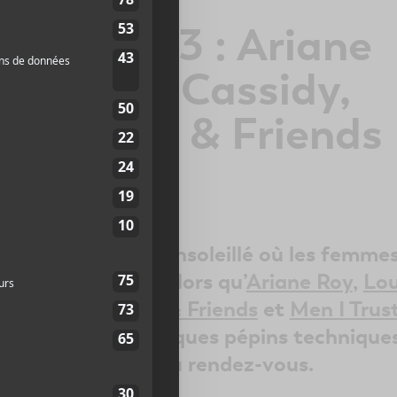
resa 2023 : Ariane
-Adriane Cassidy,
one, Clay & Friends
 Trust
sur un dimanche ensoleillé où les femme
r à Santa Teresa alors qu’
Ariane Roy
,
Lou
ilk & Bone
,
Clay & Friends
et
Men I Trus
scène. Malgré quelques pépins techniques
 plaisir étaient au rendez-vous.