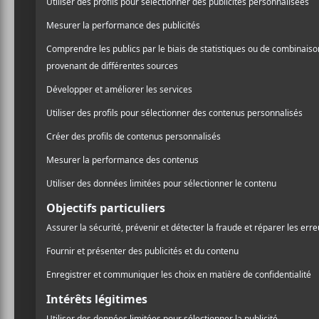
Santa Te
Roy, Lou
Milk & B
et Men I
Retour en photos 
étaient à l’honneu
Adriane Cassidy
,
M
sont succédé sur 
bonne humeur et le