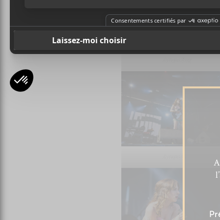
Ariane Roy
Ariane Roy
A
l
Pr