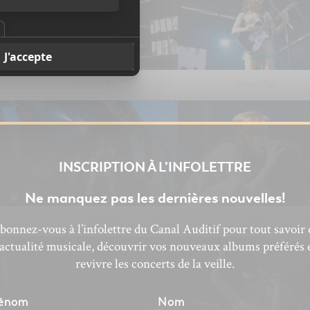
Ariane Roy
Ariane Roy
INSCRIPTION À L’INFOLETTRE
Ne manquez pas les dernières nouvelles!
Ariane Roy
Ariane Roy
bonnez-vous à l’infolettre du Canal Auditif pour tout savoir 
’actualité musicale, découvrir vos nouveaux albums préférés 
revivre les concerts de la veille.
énom
Nom