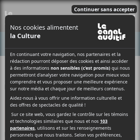
E
CONCERTS
28 AOÛT 2017
PHILIPPE DESJARDINS
PAR
/ ÉLECTRONIQUE
F
T
P
A
W
A
C
I
R
E
T
T
B
T
A
O
E
G
O
R
E
K
R