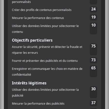
Mutek / Bruno Destombes
L’artiste multidisciplinaire
Maxime Corbeil-Perron
(
DRESDEN
, Political Ritual,
Le Pélican Noir
) ouvrait
AVisions 2 avec
Imaginary Optics
, une performance
dont le visuel stéréoscopique nécessitait une vieille