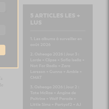
Les
omme
5
ARTICLES LES +
LUS
la
Les albums à surveiller en
août 2026
Osheaga 2026 | Jour 3 :
Lorde + Clipse + Sofia Isella +
Not For Radio + Zara
Larsson + Gunna + Amble +
CMAT
’a
le
Osheaga 2026 | Jour 2 :
Tate McRae + Angine de
Poitrine + Wolf Parade +
Little Simz + Partyof2 + AJ