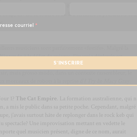
bite
Paquet
, nous pourrions être surpris… un peu comme
e coup, envers et contre tous. Il a terminé sa prestation c
e.
resse courriel
*
mation
Busty And The Bass
qui avait l’honneur d’arpenter 
ellents musiciens sont parfaitement «festifs». Malgré la
 Nintendo à la
U2
et de cuivres, l’énergie déployée est
ues moments rappés un peu trop consensuels pour moi sont
ir, mais grosso modo, dans un contexte rassembleur, le
ux morceaux de robots à la reprise d’
I Try
de
Macy Gray
.
Jour 1?
The Cat Empire
. La formation australienne, qui n
n, a mis le public dans sa petite poche. Cependant, malgré 
oupe, j’avais surtout hâte de replonger dans le rock keb qui
 spectacle? Une improvisation mettant en vedette le
importe quel musicien présent, digne de ce nom, aurait