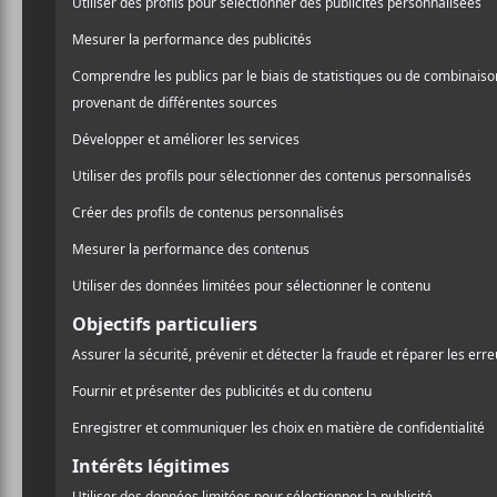
Le Festi
2016
Le week-end dernier avait
accompagné de ma tendre m
première fois à cet évén
parlant! Toujours escorté 
l’impression favorable de 
Voilà donc mon périple a