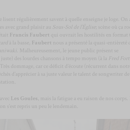
lisent régulièrement savent à quelle enseigne je loge. On 
s avec grand plaisir au
Sous-Sol de l’Église
; scène où ça r
était
Francis Faubert
qui ouvrait les hostilités en format 
card
à la basse,
Faubert
nous a présenté la quasi-entièreté 
niwaki
. Malheureusement, le jeune public présent se
ot juste) des lourdes chansons à tempo moyen (à la
Fred Fort
 Très dommage, car ce déficit d’écoute (récurrent dans notr
chés d’apprécier à sa juste valeur le talent de songwriter de
station.
 avec
Les Goules
, mais la fatigue a eu raison de nos corps.
on s’est repris un peu le lendemain.