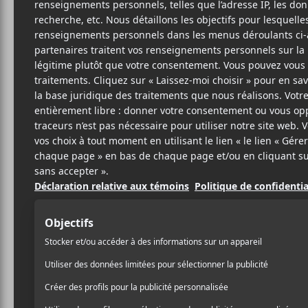
26 JUILLET 2016
STÉPHANE
PAR
DESLAURIERS
PARTAGER
F
T
P
A
W
A
C
I
R
E
T
T
B
T
A
O
E
G
O
R
E
K
R