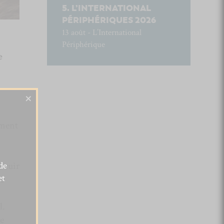
L’INTERNATIONAL
PÉRIPHÉRIQUES 2026
13 août - L’International
Périphérique
e
×
ement
de
 cuir
et
s
l.
le