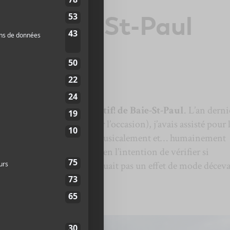
f de Baie-St-Paul
 lieu
la 7e édition du Festif! de Baie-St-Paul
. L’an derni
oitié (photographe pour l’occasion), j’avais assisté pour 
ement qui m’avait comblé musicalement et… humainement
par Mme Dumas, j’avais bien l’intention de vérifier si
l’année dernière ne constituait pas un effet de mode déceva
u
Festif!
, édition 2016.