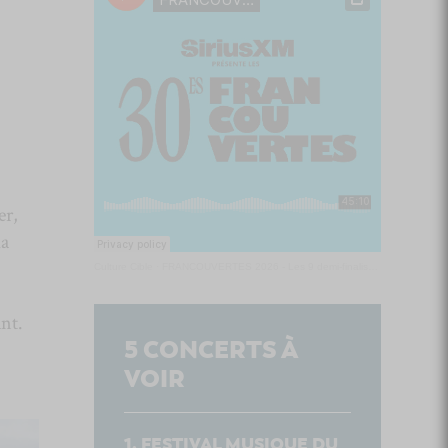
er,
la
Culture Cible
·
FRANCOUVERTES 2026 - Les 9 demi-finalistes analysés à chaud! | Culture Cible
nt.
5
CONCERTS À
VOIR
FESTIVAL MUSIQUE DU