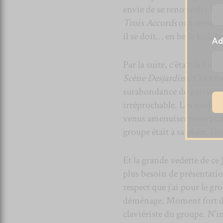
envie de se renouveler ha
Trois Accords
ont réussi l
il se doit… en belle bedain
Ad
Par la suite, c’était la for
Scène Desjardins
. Ces exc
surabondance de guitares
irréprochable. Les quelq
venus amenuiser mon plais
groupe était à sa place. De
Et la grande vedette de ce 
plus besoin de présentatio
respect que j’ai pour le gr
déménage. Moment fort du
claviériste du groupe. N’