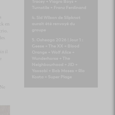
Tracey + Viagra Boys +
Turnstile + Franz Ferdinand
a
Sid Wilson de Slipknot
ock en
aurait été renvoyé du
groupe
trio.
des
Osheaga 2026 | Jour 1 :
Geese + The XX + Blood
in
il
Orange + Wolf Alice +
e
Wunderhorse + The
Neighbourhood + JID +
Yaosobi + Bob Moses + Rio
Kosta + Super Plage
 Ne