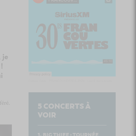
 je
!
i
Culture Cible
·
FRANCOUVERTES 2026 - Les 9 demi-finalistes analysés à chaud! | Culture Cible
féré.
5
CONCERTS À
VOIR
BIG THIEF : TOURNÉE