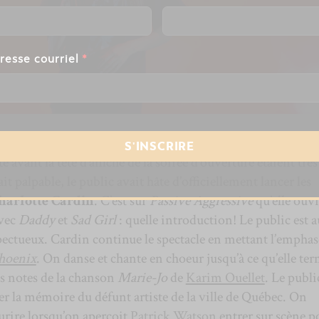
resse courriel
*
in
e avant la tête d’affiche de la soirée d’ouverture étaient très
 palpable, le public avait hâte d’officiellement lancer les
harlotte Cardin
. C’est sur
Passive Aggressive
qu’elle ouvr
avec
Daddy
et
Sad Girl
: quelle introduction! Le public est a
pectueux. Cardin continue le spectacle en mettant l’emphas
hoenix
. On danse et chante en choeur jusqu’à ce qu’elle te
s notes de la chanson
Marie-Jo
de
Karim Ouellet
. Le publi
 la mémoire du défunt artiste de la ville de Québec. On
urire lorsqu’on aperçoit
Patrick Watson
entrer sur scène p