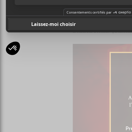
Je manque Jessia en premi
Ensuite, c’est
Lennon Ste
impatiemment et chantent dé
Lennon Stella
. Ça metta
A
l
Pr