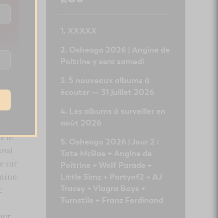
XXXXX
Osheaga 2026 | Angine de
Poitrine y sera samedi
5 nouveaux albums à
écouter — 31 juillet 2026
Les albums à surveiller en
août 2026
e le
Osheaga 2026 | Jour 2 :
ussi
Tate McRae + Angine de
e sur
Poitrine + Wolf Parade +
rmine
Little Simz + Partyof2 + AJ
Tracey + Viagra Boys +
c
Turnstile + Franz Ferdinand
our