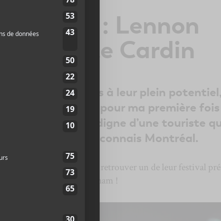
 | Jour 1 : Lennon
t Charlotte Cardin
festivités estivales à leur plein potentiel,
n
en vivant le FEQ pour ma première fois 
 voilà, à Québec, digne d’une touriste qu
te ville, comme je connais Montréal.
 croise des gens heureux de retrouver un de leur festival pré
au
set up
les Plaines D’Abraham !