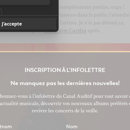
ère partie parce que je suis complètement perdue, oups !
lla
qui monte sur scène. Plusieurs dans le public l’attenda
jà les paroles douces de l’artiste. Je n’ai pas détesté ça,
it bien la table pour
Charlotte Cardin
après.
INSCRIPTION À L’INFOLETTRE
Ne manquez pas les dernières nouvelles!
bonnez-vous à l’infolettre du Canal Auditif pour tout savoir 
’actualité musicale, découvrir vos nouveaux albums préférés 
revivre les concerts de la veille.
énom
Nom