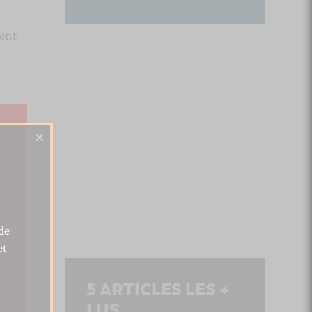
ient
×
de
et
5
ARTICLES LES +
LUS