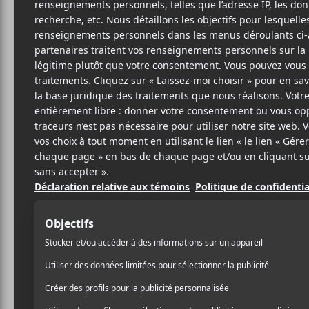
7 JUILLET 2022
ALEXANNE
PAR
BRISSON
/ FESTIVAL
/ POP
PARTAGER
F
T
P
A
W
A
C
I
R
E
T
T
B
T
A
O
E
G
O
R
E
K
R