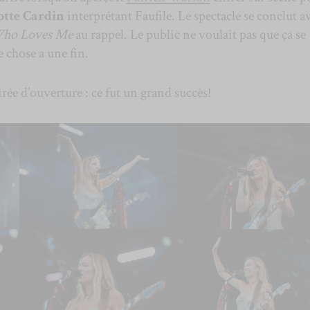
otte Cardin
interprétant Faufile. Le spectacle se conclut a
ho Loves Me
au rappel. Le public ne voulait pas que ça se
 chose a une fin.
irée d’ouverture : ce fut un grand succès!