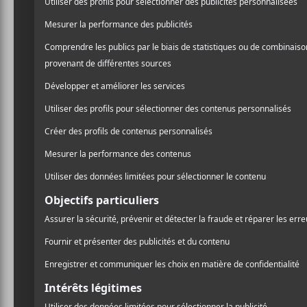
FEQ 2022
Stella e
Pour le retour des 
voulais y aller
all i
Donc, me voici, me
ne connait pas cet
En arrivant sur le site, on
C’est vrai que c’est un be