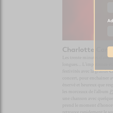
Ad
Charlotte Card
Les trente minutes d’attent
longues… L’impatience était
festivités avec la grande
C
concert, pour enchaîner 
énervé et heureux que res
les morceaux de l’album
P
une chanson avec quelque
prend le moment d’honorer
retrouve rapidement le so