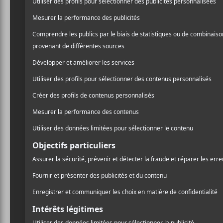
O
R
E
Top EP 
K
R
15. In Solastal