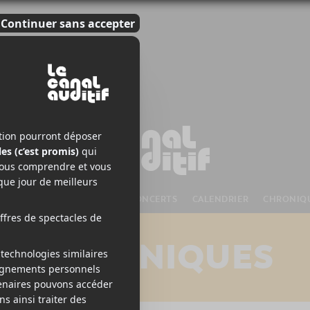
S À VENIR
CHANSONS
CONCERTS
CALENDRIER
CHRONIQ
CHRONIQUES