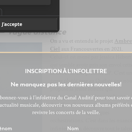
 —
Vague distance
On a vu et entendu le projet
Ambr
Ciel
aux Francouvertes en 2021.
Celui-ci est mené par Jessica Hébert
qui semble avoir pris son envol cett
INSCRIPTION À L’INFOLETTRE
année avec son premier EP. C’est u
genre plutôt rare au Québec que no
Ne manquez pas les dernières nouvelles!
propose la jeune femme qui
incorpore de la musique ambiante,
bonnez-vous à l’infolettre du Canal Auditif pour tout savoir 
des effets électroniques recherchés,
’actualité musicale, découvrir vos nouveaux albums préférés 
revivre les concerts de la veille.
mais aussi de magnifiques
orchestrations. C’est dans les nuanc
infinies qu’on découvre tout le talen
énom
Nom