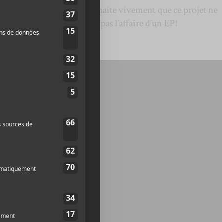
souhaite vivement que ce projet ne
soit pas l’affaire d’un EP!