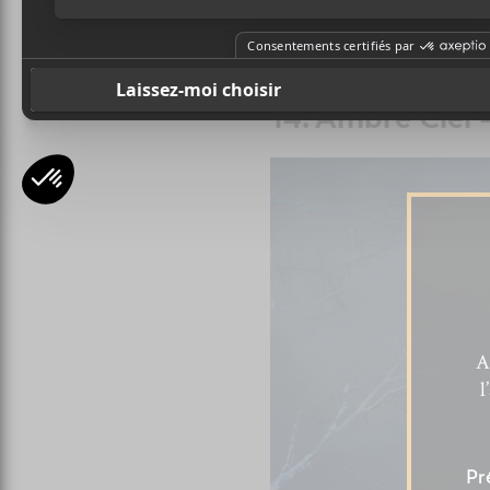
14. Ambre Ciel
A
l
Pr