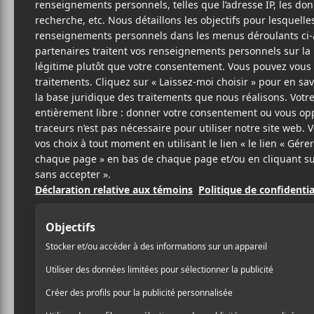
16 DÉCEMBRE 2021
LOUIS-PHILIPPE
PAR
LABRÈCHE
/ COUNTRY
/ ÉLECTRONIQUE
/ EXPÉRIMENTAL
/ FOLK
/ FRANCOPHONE
/ HIP HOP / RAP
/ MÉTAL / INDUSTRIEL
/ POP
/ PUNK/HARDCORE
/ R & B / SOUL
/ ROCK
PARTAGER
F
T
P
A
W
A
C
I
R
E
T
T
B
T
A
O
E
G