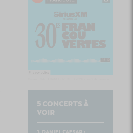
Culture Cible
·
FRANCOUVERTES 2026 - Les 9 demi-finalistes analysés à chaud! | Culture Cible
n
s
5
CONCERTS À
VOIR
DANIEL CAESAR :