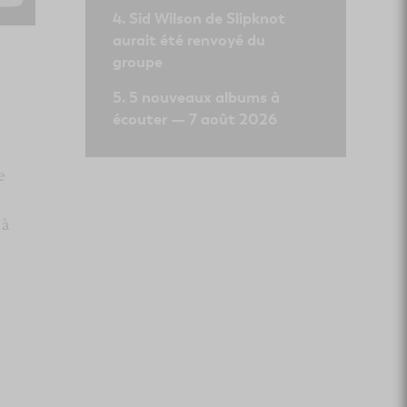
Sid Wilson de Slipknot
aurait été renvoyé du
groupe
5 nouveaux albums à
écouter — 7 août 2026
e
e
 à