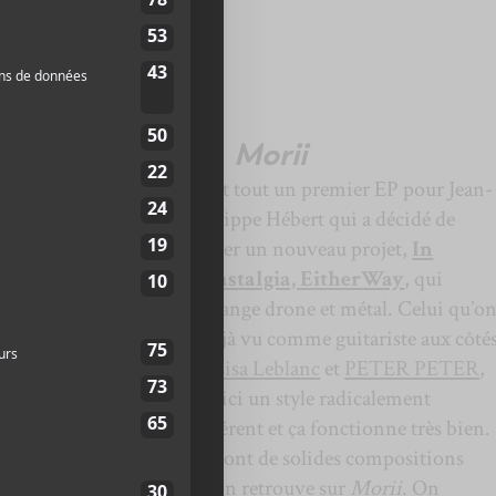
2021
gia, EitherWay —
Morii
C’est tout un premier EP pour Jean-
Philippe Hébert qui a décidé de
lancer un nouveau projet,
In
Solastalgia, EitherWay
, qui
mélange drone et métal. Celui qu’o
a déjà vu comme guitariste aux côté
de
Lisa Leblanc
et
PETER PETER
,
fait ici un style radicalement
différent et ça fonctionne très bien.
Ce sont de solides compositions
qu’on retrouve sur
Morii
. On