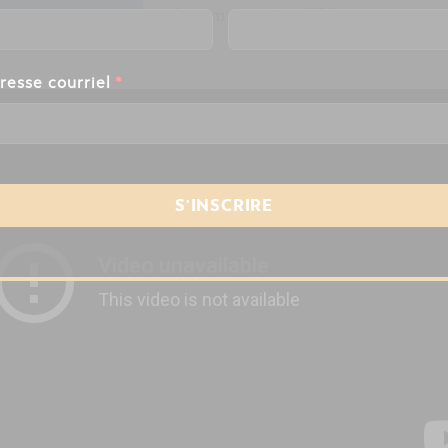
de compositrice d’Hébert.
resse courriel
*