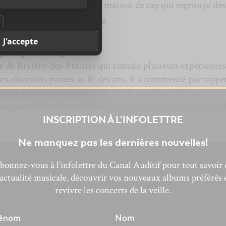
nt 7e Ciel, il a construit la maison de rap qui regroupe des
laclair Ensemble
et
Souldia
.
qui ça Sceptik?
e de Rivière-des-Prairies qui cumule plusieurs expériences
urs chansons parues au fil des ans. Il a commencé par rapper
’adolescent, c’est surtout ce qui le tenaillait. Depuis, il a
ttaquant à des sujets comme la politique, la psychologie et 
INSCRIPTION À L’INFOLETTRE
Ne manquez pas les dernières nouvelles!
bonnez-vous à l’infolettre du Canal Auditif pour tout savoir 
’actualité musicale, découvrir vos nouveaux albums préférés 
revivre les concerts de la veille.
énom
Nom