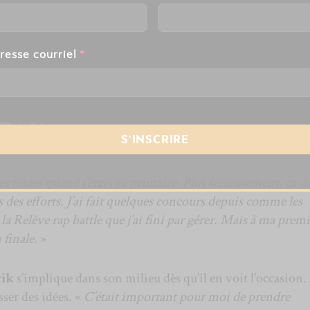
resse courriel
*
s textes quand j’étais au primaire. Plus sérieusement, ça d
s des efforts. J’ai fait quelques concours depuis comme les
a Relève rap battle que j’ai fini par gérer. Mais à ma prem
 finale.
»
tik
s’implique dans son milieu dès qu’il en voit l’occasion. 
sser des idées. «
C’était important pour moi de prendre