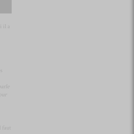
 il a
s
arle
our
l faut