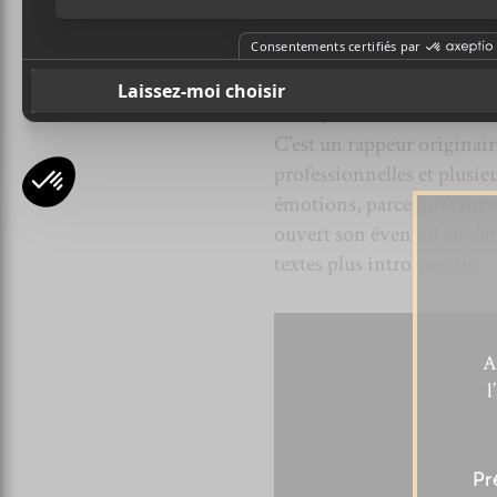
années : Anodajay. En créa
artistes comme
Koriass
,
A
OK, mais c’est 
C’est un rappeur originair
professionnelles et plusie
émotions, parce qu’étant qu
ouvert son éventail en s’a
textes plus introspectifs.
A
l
Pr