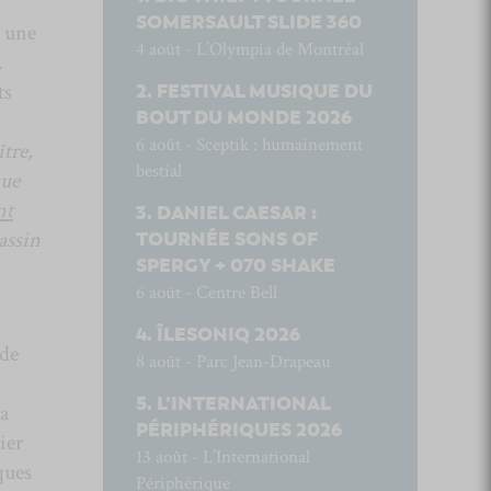
SOMERSAULT SLIDE 360
t une
4 août - L’Olympia de Montréal
.
ts
FESTIVAL MUSIQUE DU
BOUT DU MONDE 2026
6 août - Sceptik : humainement
tre,
bestial
que
nt
DANIEL CAESAR :
assin
TOURNÉE SONS OF
SPERGY + 070 SHAKE
6 août - Centre Bell
ÎLESONIQ 2026
 de
8 août - Parc Jean-Drapeau
L’INTERNATIONAL
sa
PÉRIPHÉRIQUES 2026
ier
13 août - L’International
ques
Périphérique