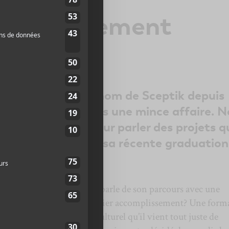
 : humainement
it du rap sous le nom de Sceptik depuis
24 ans, ce n’est pas une mince affaire. 
tenus avec lui pour parler des projets q
son parcours et de sa récente graduation
 enjoué et bavard. Il nous parle de son parcours avec une
impressionnantes. Son dernier accomplissement? Une form
treprise dans le milieu culturel qu’il vient tout juste de