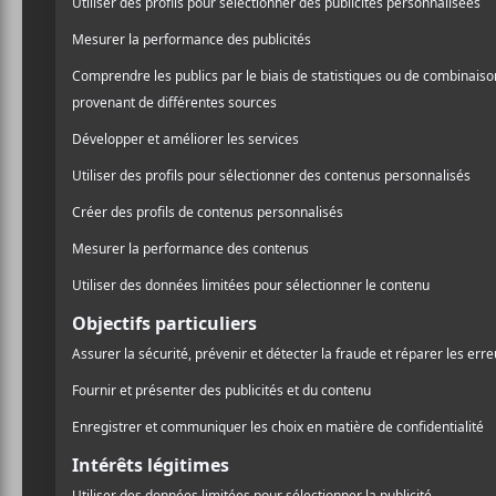
Sceptik
bestial
David Melançon fa
presque 10 ans. À 
nous sommes entre
s’en viennent, de 
CASE.
Au téléphone,
Sceptik
est
aisance et une maturité 
au
CASE
en lancement d’en