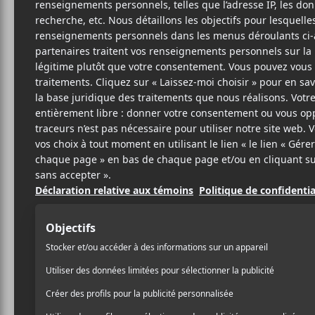
4 MARS 2020
ARTICLE
PAR
SPONSORISÉ
/ FRANCOPHONE
/ HIP HOP / RAP
PARTAGER
F
T
P
A
W
A
C
I
R
E
T
T
B
T
A
O
E
G
O
R
E
K
R