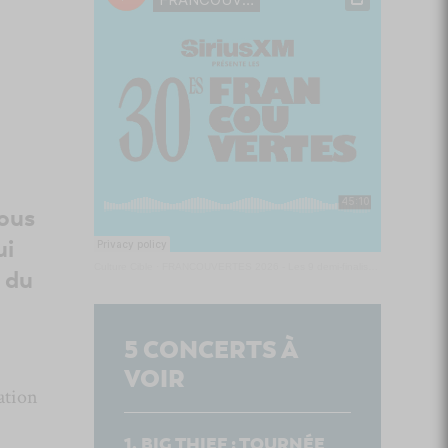
Nous
ui
Culture Cible
·
FRANCOUVERTES 2026 - Les 9 demi-finalistes analysés à chaud! | Culture Cible
 du
5
CONCERTS À
VOIR
ation
BIG THIEF : TOURNÉE