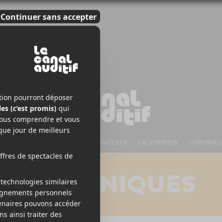
S À VENIR
CHANSONS
CONCERTS
CALENDRIER
CHRONIQ
CHRONIQUES