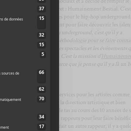
e publicité sur les réseaux sociaux et a décidé de remplir le
ue son projet était déjà concret : Humainement Bestial. C’es
ion et prestataire de services pour le hip-hop underground
ça manque de rayonnement pour faire découvrir les talen
e je veux dire par le milieu underground, c’est qu’il y a
ont pas les moyens, ou la méthodologie pour se faire connaî
e parenthèses. À travers les spectacles et les événements 
oup qui sont très talentueux. C’est la mission d’
Humaineme
nt la scène underground, parce que je pense qu’il y a là un b
machine
, Sceptik
offre des services pour les artistes comme
tion de réseaux sociaux, de la direction artistique et bien
s qu’il a appris à faire sur le tas au cours des 10 années de 
se met au service des autres rappeurs pour leur faire bénéfic
un peu le même pari qu’a fait un autre rappeur, il y a quel