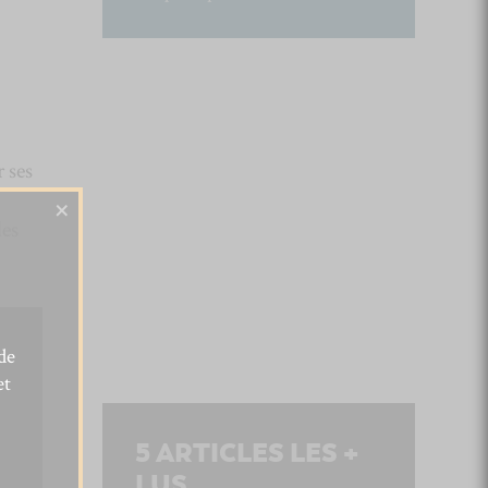
 ses
×
des
de
et
5
ARTICLES LES +
LUS