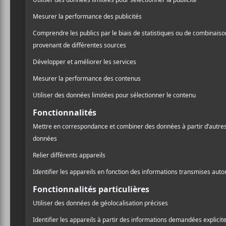
terminer. Il a vu passer un
formulaire. Il faut dire q
nouvelle boîte de product
Parce que pour Melançon, 
cachés de la scène : «
Ce qu
beaucoup d’artistes qui n’
ce que le CASE amène, entr
j’ai faits, j’en ai vu beauc
Bestial
, de mettre de l’ava
très talentueux.
»
À travers cette nouvelle 
l’enregistrement, de la ges
d’autres. Ce sont des métier
carrière et maintenant, il 
du chemin parcouru. C’est 