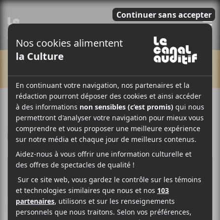
E
CHRONIQUES
23 JUIN 2021
ARTICLE SPONSORISÉ
PAR
/ FESTIVAL
F
T
P
A
W
A
C
I
R
E
T
T
B
T
A
O
E
G
O
R
E
K
R