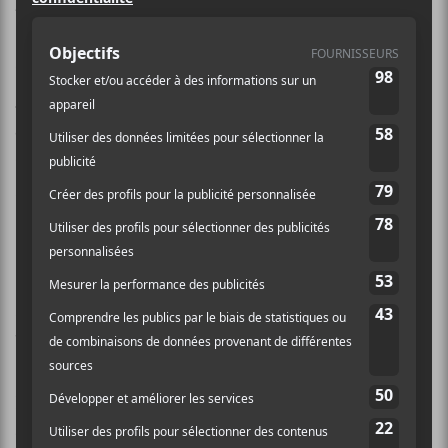
Aujourd’hui, on s’entretient avec le
musicien, chanteur, arrangeur et
compositeur de musique de film
Martin Léon
. Ce grand ami de
Louis-
Jean
Cormier
s’est occupé de la mise
en scène de
La marée du Loup
, un
spectacle au concept rassembleur et
poétique qui aura lieu le 10 juillet
prochain à l’Esplanade du Théâtre de
la Vieille Forge lors de la 38e édition
du Festival en chanson de Petite-
Vallée.
Petite-Vallée n’était pas à bout de créativité cette
année. En effet, l’événement gaspésien a demandé à