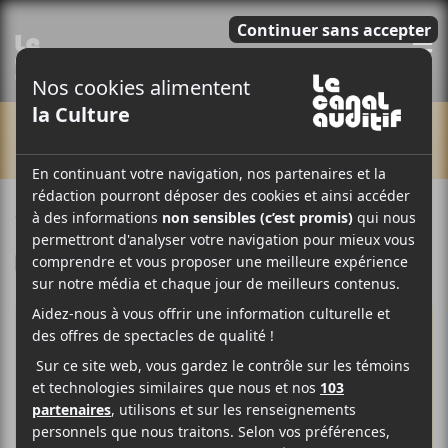
E
CHRONIQUES
4 MAI 2016
LOUIS-PHILIPPE LABRÈCHE
PAR
F
T
P
A
W
A
C
I
R
E
T
T
B
T
A
O
E
G
O
R
E
K
R