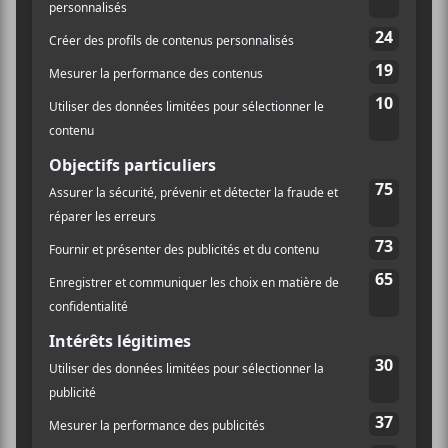
Les Guerres d’l’Amour
, ça n’a pas marché, je me disais
que si ça ne fonctionnait pas pour eux, il y avait de
grandes chances que nous aussi on ne passe pas.» Ils
étaient donc ouverts à toutes les possibilités et la
troupe se trouve bien chanceuse de se retrouver en
finale cette année. Surtout que le groupe s’y est pris
non pas une, pas deux, mais bien trois fois avant
d’être retenu pour la phase préliminaire.
Dupré
relativise: «Je pense que
Philippe Brach
s’est inscrit
trois ou quatre fois,
Bernard Adamus
aussi, et c’est le
cas pour plusieurs qui ont finalement cartonné après
leur expérience aux
Francouvertes
.» Comme quoi,
on ne peut pas faire fi de la bonne vieille expérience
apprise à la dure (n’en déplaise aux amateurs de La
Voix).