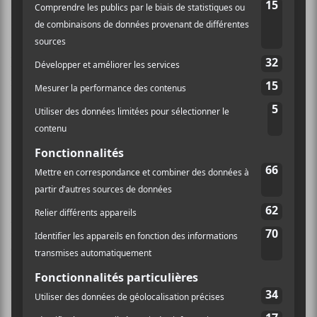
Pour la finale,
Mon Doux Saigneur
et
Caltâr-Bateau
seront amputés d’un membre puisqu’
Eliott Durocher
sera loin sur la côte ouest-canadienne. «Ça fait
longtemps qu’
Eliott
s’empêche de voyager à cause de la
musique. Chaque été, on le retenait. Là, c’était prévu
depuis longtemps qu’il s’en allait planter des arbres au
B-C. De toute façon, c’est
David Marchand
(
Eliza
,
Mon Doux Saigneur
) qui va remplacer dans
Caltâr
et
Maxime Sanschagrin
(
Eliza
) dans
Mon Doux
Saigneur
. De toute façon, on n’a presque pas de
spectacle après la finale. On a un show à Tadoussac en
juin, un sur la Plaza St-Hubert en juillet et puis
Alex
,
notre chanteur s’en va travailler tout l’été aussi à
Tadoussac. On prend un été de pause pour vivre et
revenir écrire un prochain album. Mais ce ne sera pas
un été de fou à jammer.»