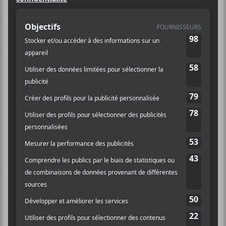
la finale des
Francouvertes
qui se déroulera le lundi
9 mai prochain au Club Soda. Voilà un groupe qu’on
connaît bien ici au Canal Auditif.
Caltâr-Bateau
avait déjà deux albums derrière la cravate lorsqu’ils
ont mis les pieds sur la scène du Lion d’Or.
La bavure
des possessions
, paru en avril 2015, a attiré une bonne
part d’éloges. Pour en parler, j’ai rejoint
Étienne
Dupré
, bassiste du groupe… qu’on peut voir à l’œuvre
aussi comme batteur de
Mon Doux Saigneur
et
comme bassiste avec
Fire/Works
.
Avec leur solide parcours et leur grande expérience de
scène, je me disais que la bande devait arriver la
confiance gonflée à bloc pour leur prestation lors des
préliminaires.
Dupré
, au contraire, explique que le
groupe est arrivé sans attente: «L’année passée, pour