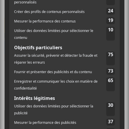
Orouni – Somewhere In Dreamland
Orouni
a décidé de revisiter
quatre titres de
Grand Tour
paru en 2014 en y ajoutant cette
fois la voix douce et mélodieuse
d’Emma Broughton. Cela
donne des harmonies vocales
fort réussies, des chansons à
l’ascendant pop bien charnu et un résultat très
convaincant. Cela fait aussi officialiser sa rentrée dans
le groupe alors qu’elle y occupe les postes de flutistes et
chanteuses!