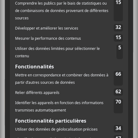
La Jarry – Babylone
Le groupe d’Orléans,
La Jarry
,
revient avec l’EP
Babylone
, paru
le 10 novembre. Celui-ci rentre
à plein régime avec un rock
franc et authentique.
Vous
pouviez même l’écouter un peu
plus tôt ce mois-ci sur le site
.