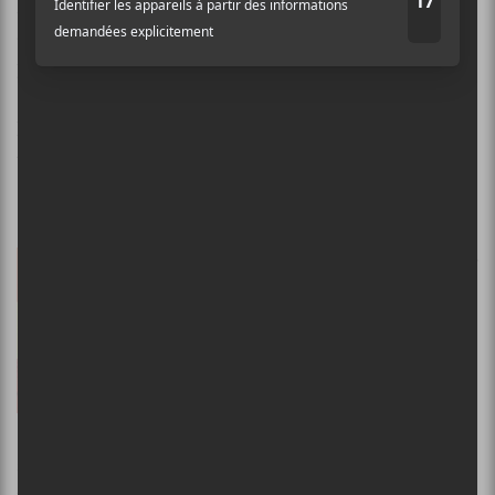
Avec une bonne dose de guitare distorsionnée et un
dynamisme puissant, le quatuor français ne semble
pas avoir ralenti d’un iota.
https://www.youtube.com/watch?
time_continue=5&v=vwRFzJCpvh8
Exploded View – Summer Came Early
Exploded View
a enregistré les
chansons qu’on retrouve sur
Summer Came Early
peu de
temps après celles qui se
retrouvaient sur son
album
homonyme paru en 2016
. On y
retrouve le même univers
sonore, mais avec une touche d’expérimentation de
plus. Toujours menée par la voix fantomatique