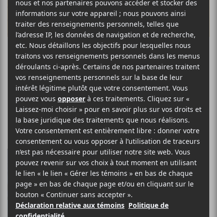
Les EP à LP de
novembre 2017
Street Sects – Rat Jacket
La formation
Street Sects
originaire d’Austin au Texas a
lancé au début du mois
d’octobre le bien appréciable
Rat Jacket
. La formation qui