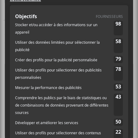
fait dans le rock cryptique et
obscur. Les quatre titres de
Rat
Jacket
sont tous très intéressants. On y décèle des
influences de New Wave et de
Nine Inch Nails
, mais
elles sont incorporées et digérées dans les
compositions du duo de Leo Ashline et Shaun
Ringsmuth.