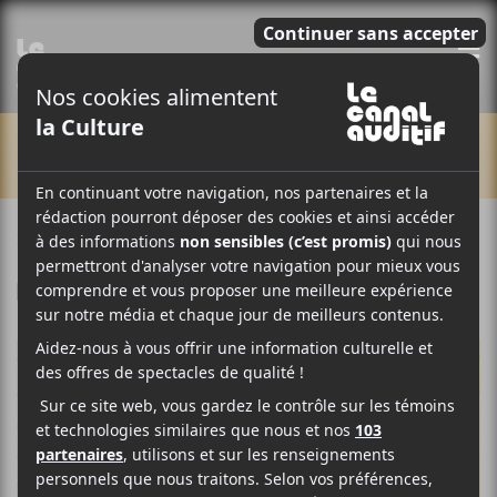
E
CHRONIQUES
24 NOVEMBRE 2017
LOUIS-PHILIPPE LABRÈCHE
PAR
F
T
P
A
W
A
C
I
R
E
T
T
B
T
A
O
E
G
O
R
E
K
R