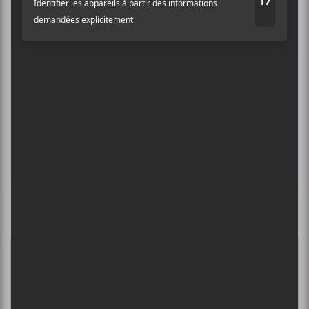
musicale, découvrir vos nouveaux
albums préférés et revivre les
concerts de la veille.
Prénom
Nom
Adresse courriel
*
Culture Cible
·
FRANCOUVERTES 2026 - Les 9 demi-finalistes analysés à chaud! | Culture Cible
5
CONCERTS À VOIR