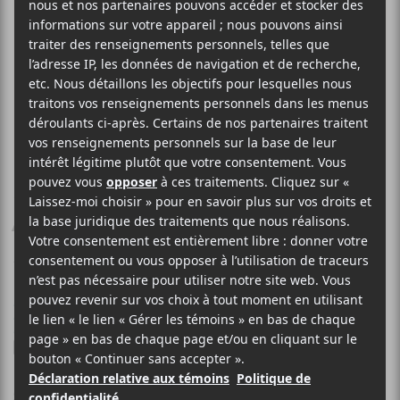
SALOMÉ LECLERC
Avant les éclats
12 AVRIL 2022
MYRIAM BERCIER
PAR
/ FRANCOPHONE
/ POP
/ ROCK
F
T
P
A
W
A
C
I
R
Salomé Leclerc
E
T
T
présente le vidéoclip de sa chanson