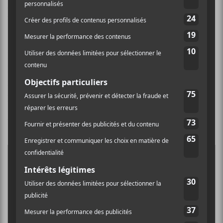
guitare, puis de clavier, tous deux décadents à souhait.
»
En attendant le retour des spectacles endiablés à
l’Esco,
Ice Head
peut certainement remplir le vide de
mosh pit qui existe dans votre vie. C’est le temps d’en
partir un dans votre salon avec vos colocs ou l’être
aimé. Et pour ça, nous disons : merci
UUBBUURRUU
!