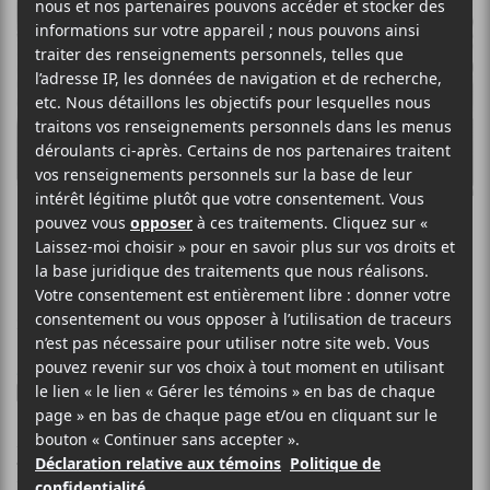
UUBBUURRUU
Primeur : Ice Head
21 MAI 2020
LOUIS-PHILIPPE LABRÈCHE
PAR
/ ROCK
F
T
P
A
W
A
C
I
R
UUBBUURRUU
E
T
T
nous présente ce matin son clip
B
T
A
pour la chanson
Ice Head
. Nous pouvons d’ores et déjà