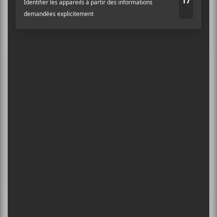
Abonnez-vous à l’infolettre du Canal
Auditif pour tout savoir de l’actualité
musicale, découvrir vos nouveaux
albums préférés et revivre les
concerts de la veille.
Prénom
Nom
Adresse courriel
*
Culture Cible
·
FRANCOUVERTES 2026 - Les 9 demi-finalistes analysés à chaud! | Culture Cible