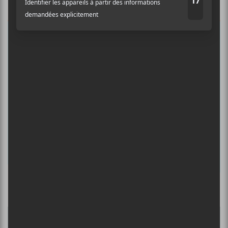
Auditif pour tout savoir de l’actualité
musicale, découvrir vos nouveaux
albums préférés et revivre les
concerts de la veille.
Prénom
Nom
Adresse courriel
*
Culture Cible
·
FRANCOUVERTES 2026 - Les 9 demi-finalistes analysés à chaud! | Culture Cible