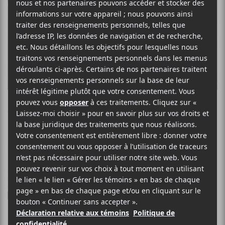
ALEX BURGER
Plus grande que nature
27 NOVEMBRE 2020
ELOÏSE LÉVEILLÉ-CHAGNON
PAR
/ COUNTRY
/ FRANCOPHONE
/ POP
F
T
P
A
W
A
C
I
R
L’auteur-compositeur-interprète
E
T
T
Alex Burger
(
Bon