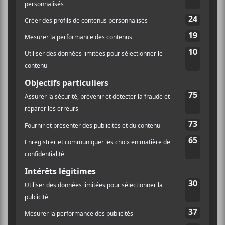
en finale du Festival international de la chanson de
Granby la même année, puis des Francouvertes 2019
et il s’est démarqué dans l’édition 2019-2020 de la
compétition télévisée La Voix.
Pour
Plus grande que nature
,
Burger
est toujours
accompagné de sa fidèle bande
Les prix
Staff
, composée d’Elliott Durocher (guitare),
Mandela Coupal Dalgleish (batterie) et David
Marchand (basse) sur cette chanson.