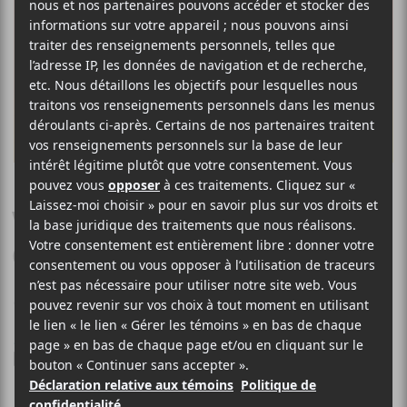
OSEES
Weird and Wasted
Connection
6 OCTOBRE 2020
LOUIS-PHILIPPE LABRÈCHE
PAR
/ ROCK
F
T
P
A
W
A
C
I
R