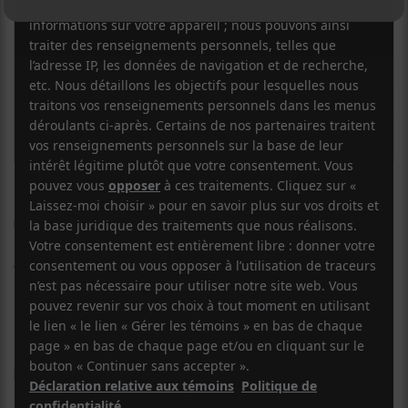
FLORA FISHBACH
Comme Jean Reno (avec
Jean Reno)
11 JUIN 2025
LOUIS-PHILIPPE LABRÈCHE
PAR
/ FRANCOPHONE
/ POP
F
T
P
A
W
A
C
I
R