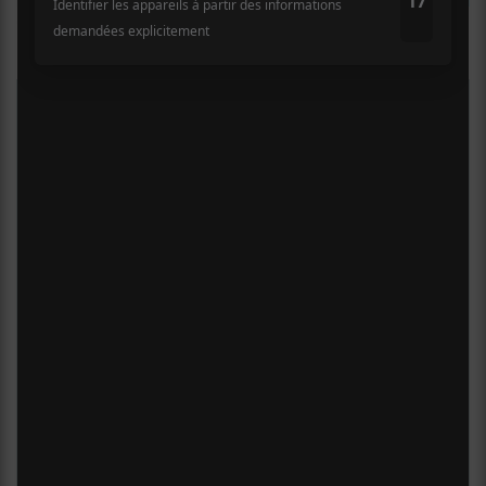
Culture Cible
·
FRANCOUVERTES 2026 - Les 9 demi-finalistes analysés à chaud! | Culture Cible
Nom
5
CONCERTS À VOIR
Adresse courriel
*
BIG THIEF : TOURNÉE SOMERSAULT
SLIDE 360
4 août - L’Olympia de Montréal
FESTIVAL MUSIQUE DU BOUT DU
MONDE 2026
6 août - Comme Jean Reno (avec Jean Reno)
DANIEL CAESAR : TOURNÉE SONS OF
SPERGY + 070 SHAKE
6 août - Centre Bell