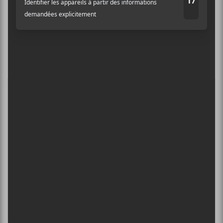
Abonnez-vous à l’infolettre du Canal
Auditif pour tout savoir de l’actualité
musicale, découvrir vos nouveaux
albums préférés et revivre les
concerts de la veille.
Prénom
Nom
Adresse courriel
*