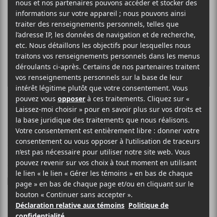
CORRIDOR
Et Hop
29 SEPTEMBRE 2021
ELOÏSE LÉVEILLÉ-CHAGNON
PAR
/ INDIE
/ ROCK
F
T
P
A
W
A
C
I
R
Enfin (!!!!!!) du nouveau matériel de ces bons génies
E
T
T
B
T
A