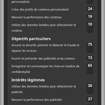
la station.
Jonathan Robert (guitare et voix), Dominic
Berthiaume (basse), Julian Perreault (guitare) et Julien
Bakvis (batterie), Samuel Gougoux (percussions
additionnelles) seront
en concert le 19 novembre 2021
au Théâtre Fairmount
.
Et Hop
est disponible dès aujourd’hui sur
toutes les
plateformes numériques
et via les maisons de
disques
Bonsound
et
Sub Pop
.