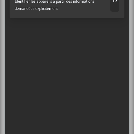
5
CONCERTS À VOIR
ÎLESONIQ 2026
Adresse courriel
*
8 août - Parc Jean-Drapeau
PISS | THEE SOREHEADS + POOLGIRL
8 août - Théâtre Fairmount
INTERNATIONAL DE MONTGOLFIÈRES
DE SAINT-JEAN-SUR-RICHELIEU : FIN DE
SEMAINE 2
13 août - Rock Music
L’INTERNATIONAL PÉRIPHÉRIQUES
2026
13 août - L’International Périphérique
BORN AT MIDNIGHT + PAYCHEQUE +
CRASHER