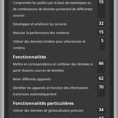
×
INSCRIPTION À L’INFOLETTRE
Ne manquez pas les dernières
nouvelles!
Abonnez-vous à l’infolettre du Canal
Auditif pour tout savoir de l’actualité
musicale, découvrir vos nouveaux
albums préférés et revivre les
concerts de la veille.
Prénom
Culture Cible
·
FRANCOUVERTES 2026 - Les 9 demi-finalistes analysés à chaud! | Culture Cible
Nom