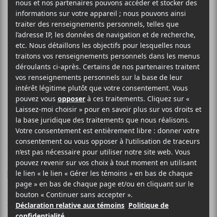
CHARLI XCX
Rock Music
8 MAI 2026
LOUIS-PHILIPPE LABRÈCHE
PAR
/ POP
F
T
P
A
W
A
C
I
R
Charli XCX
E
T
T
est de retour avec une pièce,
Rock
B
T
A
Music
, qui offre une pop électronique avec des