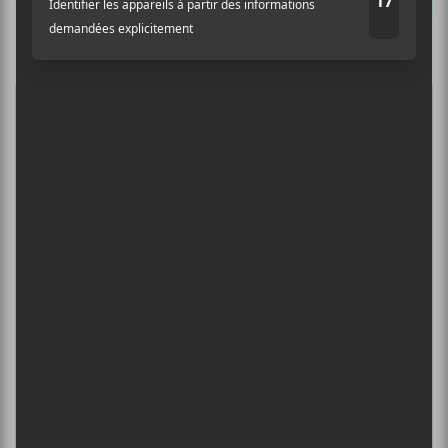
Culture Cible
·
FRANCOUVERTES 2026 - Les 9 demi-finalistes analysés à chaud! | Culture Cible
Nom
5
CONCERTS À VOIR
Adresse courriel
*
FESTIVAL MUSIQUE DU BOUT DU
MONDE 2026
6 août - The Heart and the Tongue
DANIEL CAESAR : TOURNÉE SONS OF
SPERGY + 070 SHAKE
6 août - Centre Bell
ÎLESONIQ 2026
8 août - Parc Jean-Drapeau
INTERNATIONAL DE MONTGOLFIÈRES