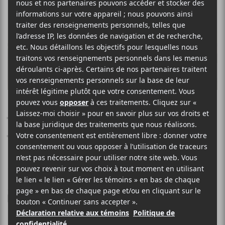
CHANCE THE RAPPER
The Heart and the
Tongue
5 MARS 2021
LOUIS-PHILIPPE LABRÈCHE
PAR
/ HIP HOP / RAP
F
T
P
A
W
A
C
I
R