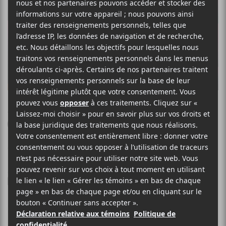
ALTIN GÜN
Ordunun Dereleri
18 NOVEMBRE 2020
LOUIS-PHILIPPE LABRÈCHE
PAR
/ ROCK
F
T
P
A
W
A
C
I
R
Le groupe
E
T
T
Altin Gün
est de retour avec un nouveau
B
T
A
simple qui annonce du même coup un nouvel album!