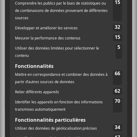
ÉVÉNEMENTS PASSÉS
Taverne Tour 2023 – Karen NG, José Lobo et
Wendy Eisenberg @ Ô Patro Vys le 11 février
2023