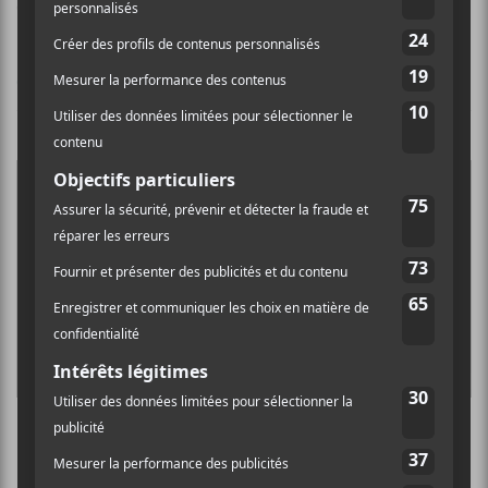
Crédit photo:
Bandcamp
CONCERTS
My New Band Believe & Wendy Eisenberg au
Bar le Ritz le 3 juin 2026