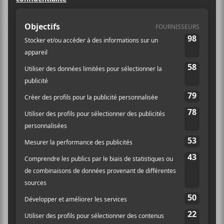
Wendy Eisenberg
est une autrice-compositrice-
interprète de Brooklyn aux États-Unis. Elle est active
depuis le milieu des années 2010.
Discographie
Its Shape Is Your Touch
(2018)
Pandemic Duets
— avec Stephen Gauci (2020)
Auto
(2020)
Bent Ring
(2021)
Live at Scholes Street Studios
— EP live avec
Stephen Gauci et Francisco Mela (2022)
Accept When
— avec Caroline Davis (2024)
Viewfinder
(2024)
Wendy Eisenberg
(2026)
Icarus in Training
— EP avec Whait et More Eaze
(2026)