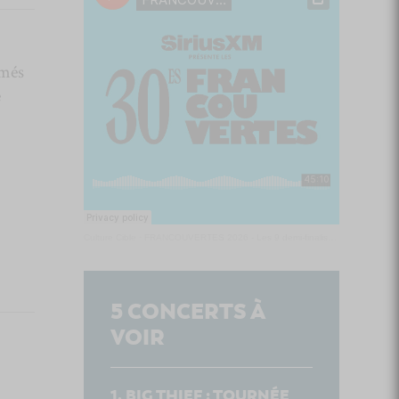
rmés
é
Culture Cible
·
FRANCOUVERTES 2026 - Les 9 demi-finalistes analysés à chaud! | Culture Cible
5
CONCERTS À
VOIR
BIG THIEF : TOURNÉE