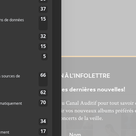
THE HIVES
Lex Hives
INSCRIPTION À L’INFOLETTRE
Ne manquez pas les dernières nouvelles!
bonnez-vous à l’infolettre du Canal Auditif pour tout savoir 
’actualité musicale, découvrir vos nouveaux albums préférés 
revivre les concerts de la veille.
énom
Nom