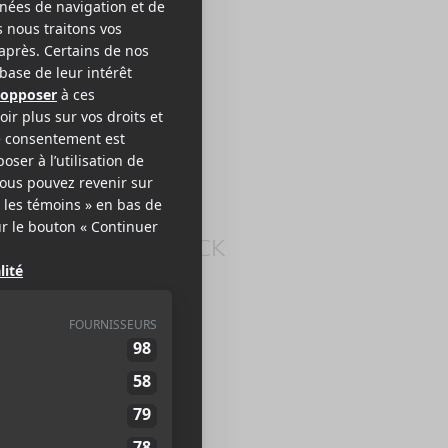
he Hives
K/HARDCORE ROCK