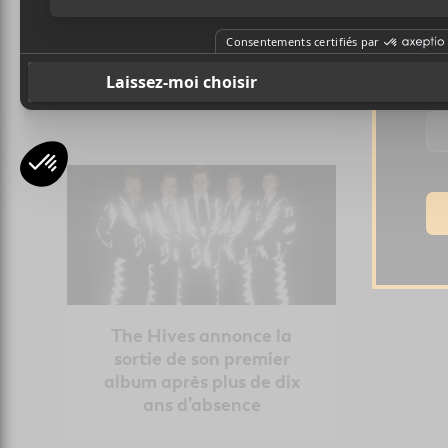
5 nouveaux albums à
5 n
Ad
écouter – 29 août 2025
écou
The Hives annonce la
sortie de son premier
album après plus de dix
ans d’absence