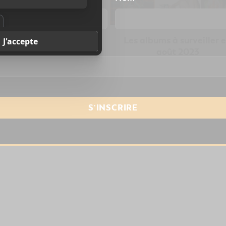
ouveaux albums à
Les albums à surveiller 
resse courriel
*
ter – 11 août 2023
août 2023