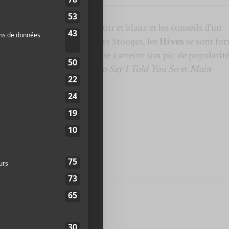
e vestimentaire strict en noir et blanc et les conseils d’un
 avec un rock inspiré des Stooges, les
Hives
se sont fo
encore adolescents. Le groupe a atteint son pic de popularit
contient les succès
I Hate to Say I Told You So
et
Main