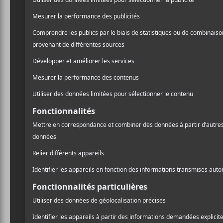
THE HIVES
THE HIVES
The Death of
The Hives
Randy
Forever Forever
Fitzsimmons
the Hives
NOUVELLES
A
l
Pr