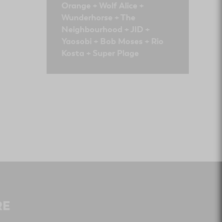
Orange + Wolf Alice +
Wunderhorse + The
Neighbourhood + JID +
Yaosobi + Bob Moses + Rio
Kosta + Super Plage
RE