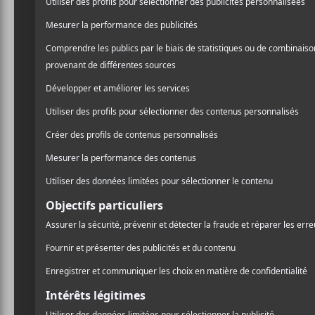
Mélangeant des artifices artistiques tels qu’un cod
personnage imaginaire nommé Randy Fitzsimmons
en 1993 à Fagersta, en Suède, alors qu’ils étaient 
avec leur deuxième album
Veni Vidi Vicious
qui 
Offender
.
CRITIQUES