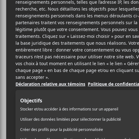
T
PUN
BIO