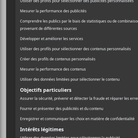
CRITIQUES
THE BOTH
The Both