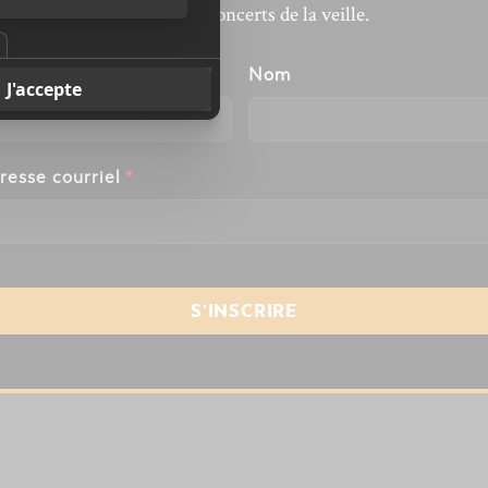
revivre les concerts de la veille.
énom
Nom
resse courriel
*