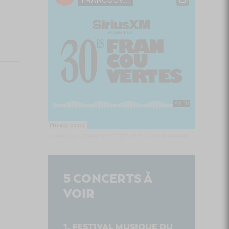
Culture Cible
·
FRANCOUVERTES 2026 - Les 9 demi-finalistes analysés à chaud! | Culture Cible
5
CONCERTS À
VOIR
FESTIVAL MUSIQUE DU