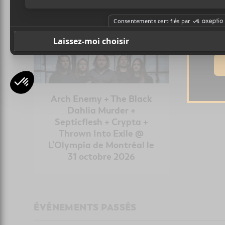
Ad
Arch Enemy + The Black
Dahlia Murder +
Septicflesh + Crypta +
Thrown Into Exile @
L’Olympia de Montréal le
31 octobre 2026
ÉVÉNEMENTS PASSÉS