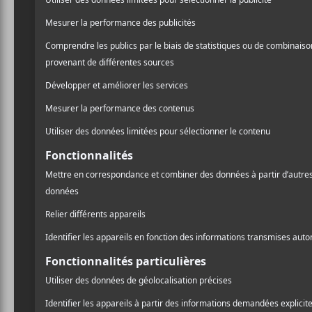
CONCERTS
A
Heavy Montréal 2018 :
l
Jour 1
Pr
ÉVÉNEMENTS À VENIR