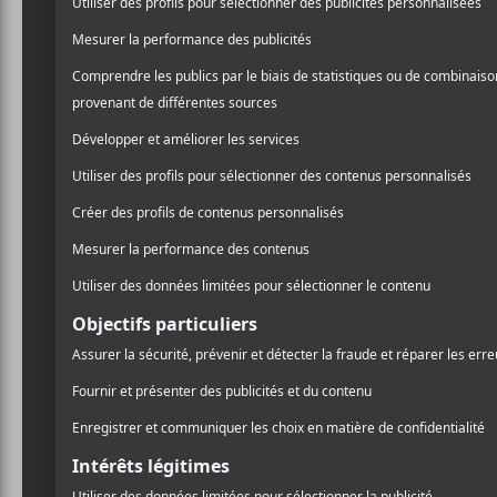
NOUVELLES
Trevor Strnad, le chanteur
du Black Dahlia Murder,
est mort à l’âge de 41 ans