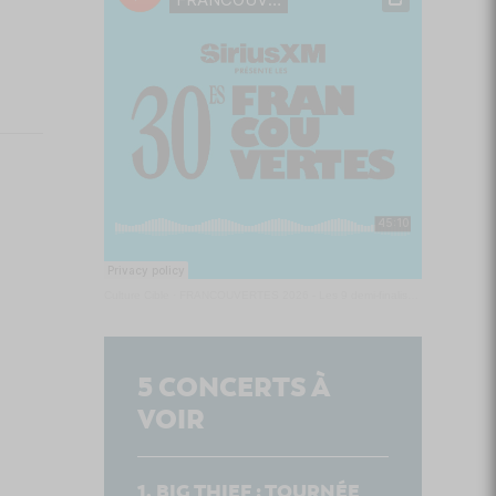
Culture Cible
·
FRANCOUVERTES 2026 - Les 9 demi-finalistes analysés à chaud! | Culture Cible
5
CONCERTS À
VOIR
BIG THIEF : TOURNÉE