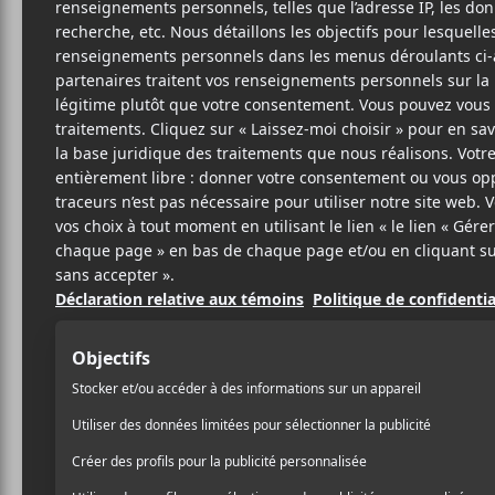
T
M
MÉT