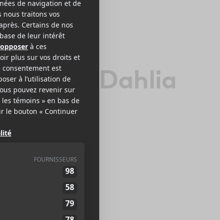
he Black Dahlia
urder
AL / INDUSTRIEL