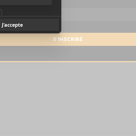
resse courriel
*