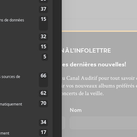
INSCRIPTION À L’INFOLETTRE
Ne manquez pas les dernières nouvelles!
bonnez-vous à l’infolettre du Canal Auditif pour tout savoir 
’actualité musicale, découvrir vos nouveaux albums préférés 
revivre les concerts de la veille.
énom
Nom