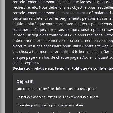
S
R &
BIO