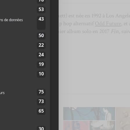
ai nom Sydney Loren Bennett) est née en 1992 à Los Angele
e membre du collectif de hip hop alternatif
Odd Future
, et 
n 2011.
Syd
a sorti son premier album solo en 2017
Fin
, sui