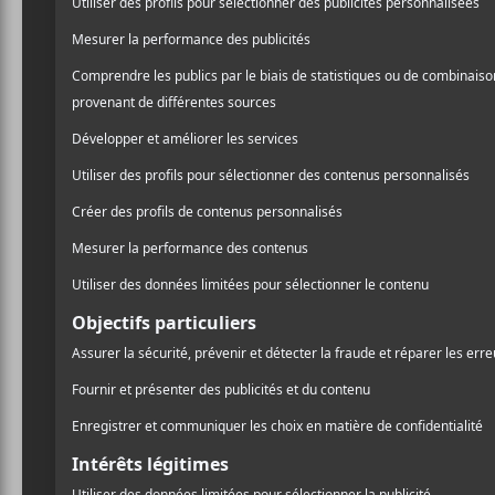
L’autrice-compositrice-interprète
Syd
(de son vr
Californie. Elle a d’abord été reconnue en tant qu
ensuite fondé son propre groupe
The Internet
, e
l’EP
Always Never Home
la même année.
NOUVELLES