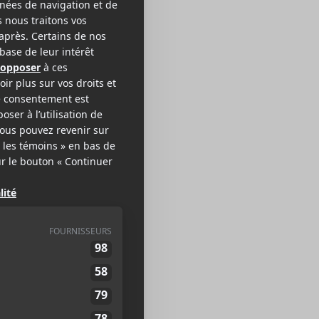
yd
 B / SOUL