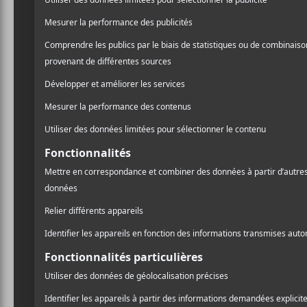
8 nouveaux albums à
Les al
écouter — 17 juillet 2026
A
l
Broken Hearts Club : un
Les c
Pr
nouvel album de Syd prévu
pour avril 2022