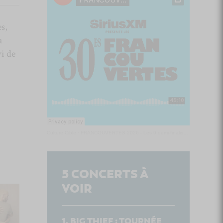
s,
a
vi de
Culture Cible
·
FRANCOUVERTES 2026 - Les 9 demi-finalistes analysés à chaud! | Culture Cible
5
CONCERTS À
VOIR
BIG THIEF : TOURNÉE