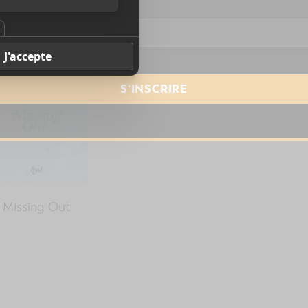
resse courriel
*
Missing Out