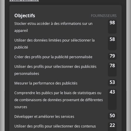
Sunglaciers
est un groupe de Chicago formé des
multi-instrumentistes Mathieu Blanchard et Evan
Resnik. Ils aiment s’amuser avec le indie-rock et
l’expérimentation post-punk. Le groupe fait paraître
son premier album en 2019,
Foreign Bodies
.
Crédit photo:
Courtoisie
NOUVELLES