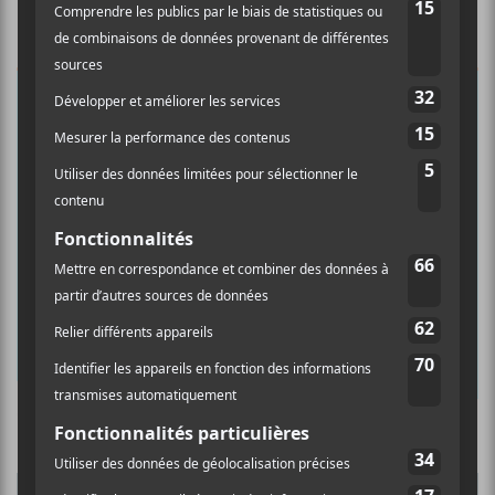
×
INSCRIPTION À L’INFOLETTRE
Ne manquez pas les dernières
nouvelles!
Abonnez-vous à l’infolettre du Canal
Auditif pour tout savoir de l’actualité
musicale, découvrir vos nouveaux
albums préférés et revivre les
concerts de la veille.
Prénom
Culture Cible
·
FRANCOUVERTES 2026 - Les 9 demi-finalistes analysés à chaud! | Culture Cible