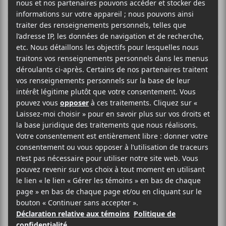
Squerl Noir
FRANCOPHONE HIP HOP / RAP POP
SITE WEB >
BIO