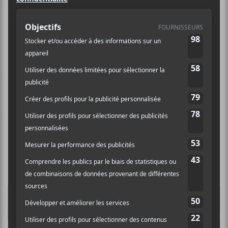
Squerl Noir
est le projet de David Robquin, un
rappeur et compositeur installé dans la région
d’Ottawa. Il remporte le Challenge Planète Urbaine
Ottawa organisé par le R Premier en 2017.
Il lance en
2019 son premier EP :
Dérives
.
Squerl Noir
assure les
premières parties d’artistes comme Loud, Alaclair
Ensemble, KNLO et Clay and Friends.
Crédit photo:
Julien Lavoie
NOUVELLES