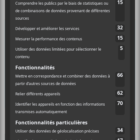
×
INSCRIPTION À L’INFOLETTRE
Ne manquez pas les dernières
nouvelles!
Abonnez-vous à l’infolettre du Canal
Auditif pour tout savoir de l’actualité
musicale, découvrir vos nouveaux
albums préférés et revivre les
concerts de la veille.
Prénom
Culture Cible
·
FRANCOUVERTES 2026 - Les 9 demi-finalistes analysés à chaud! | Culture Cible