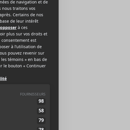
oft Play
NK/HARDCORE
EB >