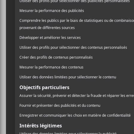
Soft Play, autrefois appelé Slaves, est un duo fo
en 2012, et lance un premier album en 2015 titré
A
d’une durée indéterminée. Laurie Vincent et Isa
changement de nom de leur groupe.
Crédit photo:
Page Facebook du groupe
NOUVELLES