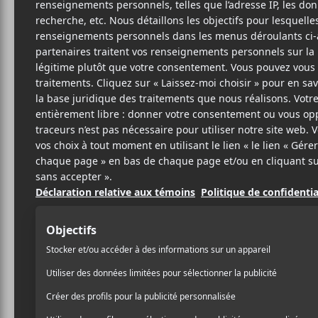
S
PU
SITE W
BIO