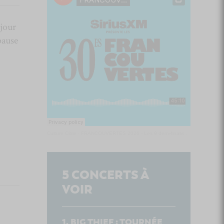
 jour
pause
Culture Cible
·
FRANCOUVERTES 2026 - Les 9 demi-finalistes analysés à chaud! | Culture Cible
5
CONCERTS À
VOIR
BIG THIEF : TOURNÉE