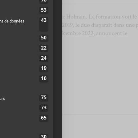
rmé de Laurie Vincent et Isaac Holman. La formation voit le
re You Satisfied?
Puis, en 2019, le duo disparaît dans une 
ac Holman reviennent en décembre 2022, annoncent le