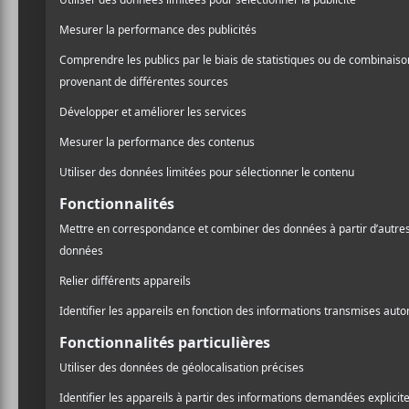
Slaves change de nom
pour Soft Play et annonce
son retour
A
l
CONCERTS
Pr