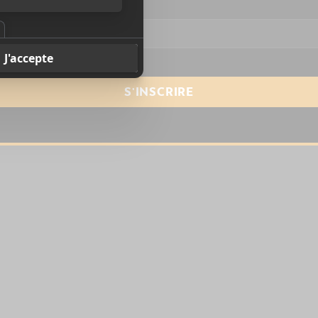
resse courriel
*