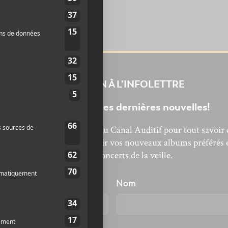
INSCRIPTION À L’INFOLETTRE
Ne manquez pas les dernières nouvelles!
bonnez-vous à l’infolettre du Canal Auditif pour tout savoir 
’actualité musicale, découvrir vos nouveaux albums préférés 
revivre les concerts de la veille.
énom
Nom