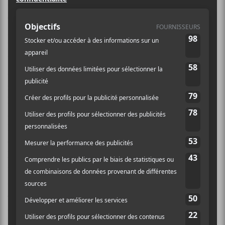
Composé de Thomas Denux-Parent aux textes, à la
voix et à la guitare, de Catherine Roussel au
synthétiseur ainsi que de Martin Labbé à la basse,
PALISSADE est un trio de post-punk basé à Québec.
Un premier EP au nom d’
Éclats
a été lancé en 2017,
donnant au trio le privilège de se produire avec
notamment Trisomie 21, She Past Away et The KVB.
La formation a lancé en janvier 2020 un premier
album éponyme avec le vidéoclip du titre
M’éloigner
.
Le groupe a ensuite été nominé au GAMIQ dans la
catégorie meilleur album post-punk/post-rock de
l’année 2020. L’album PALISSADE s’est par ailleurs
retrouvé sur la liste des meilleurs albums du site
spécialisé
post-punk.com
. PALISSADE fera paraître
en septembre 2024
REPÈRES TROUBLES
, un EP
de 4 chansons.