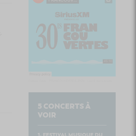
r
.
Culture Cible
·
FRANCOUVERTES 2026 - Les 9 demi-finalistes analysés à chaud! | Culture Cible
5
CONCERTS À
VOIR
FESTIVAL MUSIQUE DU