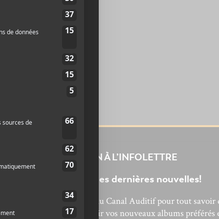
page: 39 nouvelles
nsons à écouter
INSCRIPTION À L’INFOLETTRE
Ne manquez pas les dernières nouvelles!
bonnez-vous à l’infolettre du Canal Auditif pour tout savoir 
’actualité musicale, découvrir vos nouveaux albums préférés 