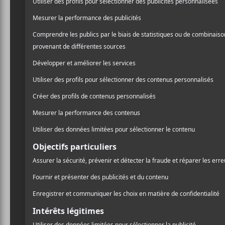
Olivier Langevin
est auteur-compositeur-interprè
derrière
Galaxie
et est membre de
Gros Mené
. En
Fortin
. Il a aussi collaboré avec
Mara Tremblay
en
C’est un musicien très respecté qui a contribué à 
Crédit photo:
Julien Gagnon
NOUVELLES