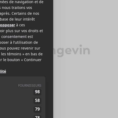
livier Langevin
ANCOPHONE ROCK