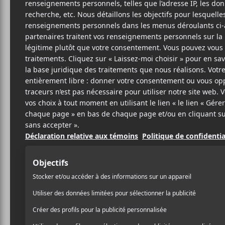
O
FR
BIO