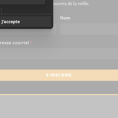
revivre les concerts de la veille.
énom
Nom
resse courriel
*