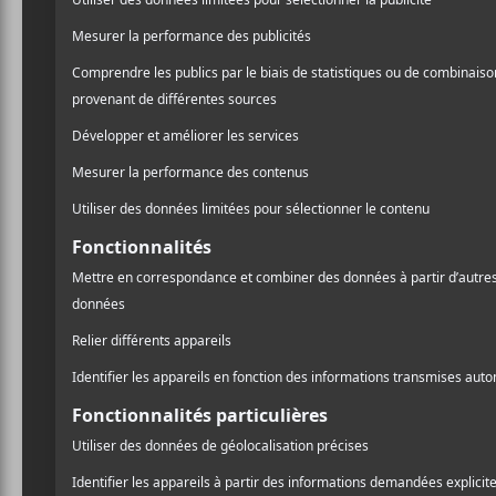
Les chansons marquantes
Rattra
de juin 2021
cha
CHRONIQUES
A
l