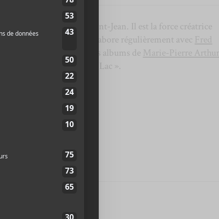
te originaire du Lac-Saint-Jean. Il est la force créatrice
 plus de ces groupes, il collabore régulièrement avec
Fred
 début de carrière et sur les albums de
Marie-Pierre Arthu
l’établissement du « son du Lac ».