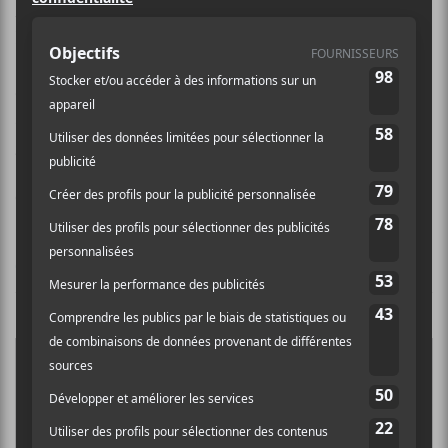
Muzz
est le projet de
Paul Banks
(
Interpol
), Josh
Kaufman (Bonny Light Horsemen) et Matt Barick
(
The Walkmen
, Jonathan Fire*Eater). Le projet est né
de l’amitié des trois musiciens qui se côtoient sur la
scène new-yorkaise depuis plusieurs années. Le
groupe lancera son premier album le 5 juin 2020.
Crédit photo:
Driely S.
CHANSONS