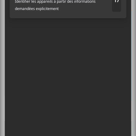
albums préférés et revivre les
concerts de la veille.
Prénom
Nom
Adresse courriel
*
Culture Cible
·
FRANCOUVERTES 2026 - Les 9 demi-finalistes analysés à chaud! | Culture Cible
5
CONCERTS À VOIR