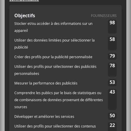
Meloire
est le projet de Fabrice Pilon. Il est un
auteur-compositeur-interprète québécois qui a lancé
un premier EP en 2021 et son premier album,
Bisou
triste
, en 2026.
Discographie
Spathiphyllum
— EP (2021)
Bisou triste
(2026)
Crédit photo:
Page Facebook de Meloire
CRITIQUES