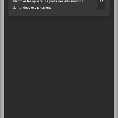
ÉVÉNEMENTS PASSÉS
Maryse Letarte : Des pas dans la neige @
Théâtre Outremont le 12 décembre 2025