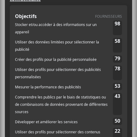
Maryse Letarte est une autrice-compositrice-
interprète, pianiste et réalisatrice originaire de Saint-
Hyacinthe. En 2008, elle lance l’album
Des pas dans la
neige
, son premier de compositions originales autour
de Noël et le temps des fêtes. Ce dernier la dévoile au
public québécois et lui permet ensuite de jouer dans
plusieurs autres pays, dont l’Allemagne, l’Autriche, la
Suisse, Taïwan, Hong Kong, Chine et aux États-Unis
En 2015, elle lance son second album de Noël, titré
La
Parade
.
Crédit photo:
Ludwig Ciupka
NOUVELLES