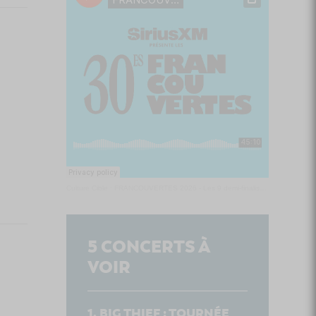
Culture Cible
·
FRANCOUVERTES 2026 - Les 9 demi-finalistes analysés à chaud! | Culture Cible
5
CONCERTS À
VOIR
BIG THIEF : TOURNÉE