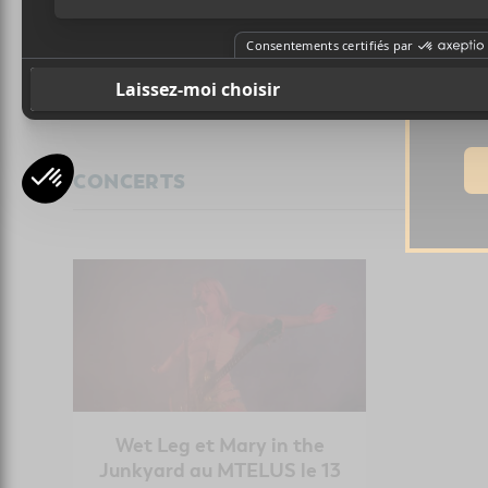
Ad
Top album 2026 | après une
Les al
demi-année
CONCERTS
Wet Leg et Mary in the
Junkyard au MTELUS le 13