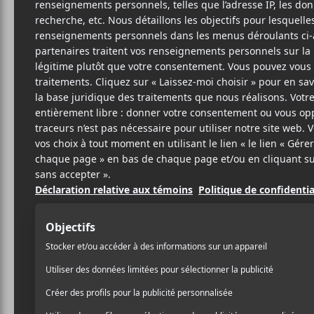
M
RO
SITE W
BIO