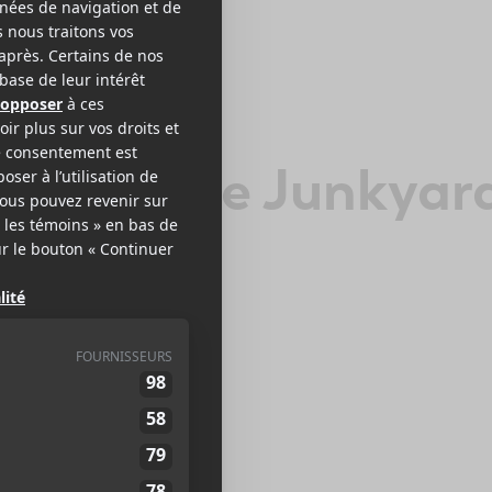
ary in the Junkyar
CK
EB >