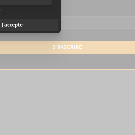
resse courriel
*
bums à surveiller en
juillet 2026