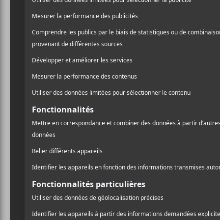
MARY IN THE
JUNKYARD
Role Model
Hermit
NOUVELLES
A
l
Pr