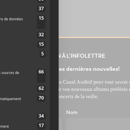
INSCRIPTION À L’INFOLETTRE
Ne manquez pas les dernières nouvelles!
bonnez-vous à l’infolettre du Canal Auditif pour tout savoir 
’actualité musicale, découvrir vos nouveaux albums préférés 
revivre les concerts de la veille.
énom
Nom