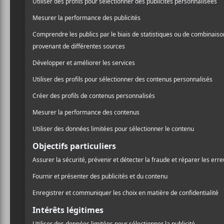
Mary in the Junkyard
est un trio rock anglais
Addison. Le groupe a lancé son premier EP,
This
Crédit photo:
Steve Gullick
CRITIQUES