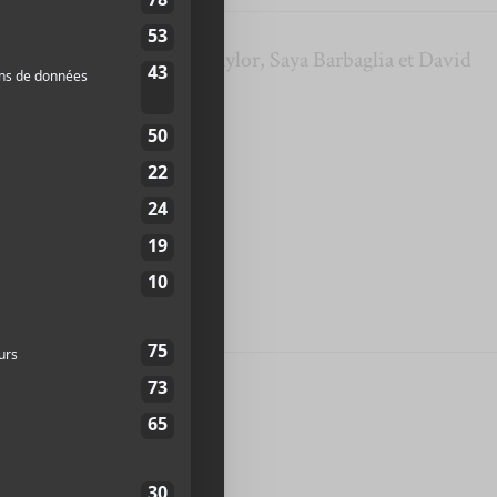
 formé de Clari Freeman-Taylor, Saya Barbaglia et David
 Old House
, en 2024.