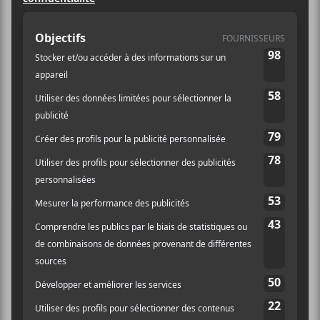
2018, Anthony Cayouette alias
Leone Volta
en profite
pour se mettre plus sérieusement à la composition.
Dans son petit appartement du quartier Saint-Michel,
son projet
Leone Volta
prend vie en parallèle à sa
carrière de musicien auprès de
Marco Ema
et sa fidèle
acolyte,
l i l a
.
NOUVELLES