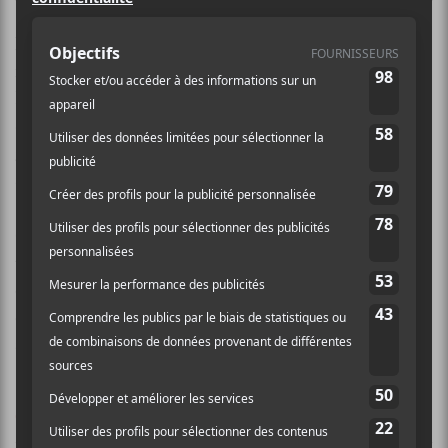
INSTITUT
est une formation de musique pop
marginale française. Elle est composée d’Arnaud
Dumatin, Emmanuel Mario (Astrobal) et Nina
Savary. Ce sont les deux premiers qui ont fondé le
groupe alors que Savary s’est joint à la paire au fil des
sorties.
Ce qui caractérise
INSTITUT
est le mélange de
trames musicales qui flirte avec le rock, l’électronique
et la pop sur lesquelles des paroles tintées d’une bonne
dose de sarcasme, d’ironie et de critique sociale sont
appliquées.
CRITIQUES