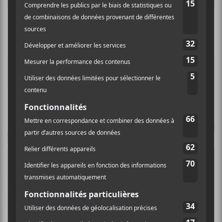
INSTITUT
L’effet waouh des zones côtières