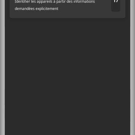
INSTITUT
+
GRAND CORPS MALADE
Spécialiste mondial du retour d’affection
NOUVELLES