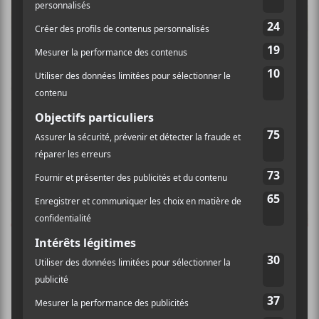
GULFER
Gulfer