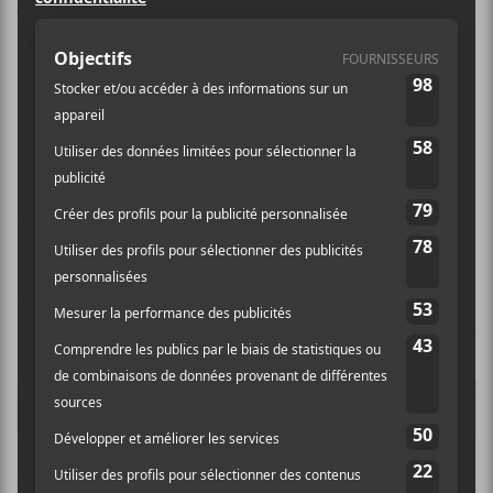
Gulfer
est un groupe anglophone montréalais
emo
avec des penchants math-rock qui existe depuis près
de 10 ans. Ils font paraître deux longs-jeux, dont leur
dernier album,
Dog Bless
(2018), a été salué par des
médias d’envergure comme Pitchfork, The Line Of
Best Fit, GoldFlakePaint, The Alternative et New
Noise. On attend la sortie d’un troisième album
éponyme en automne 2020.
CRITIQUES