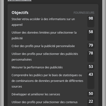
Geneviève Legault
est une autrice-compositrice-
interprète québécoise qui a commencé sa carrière au
début des années 2000. Après des succès au milieu des
années 2000, elle a pris une pause de dix ans sans
jamais avoir lancé un album. Pendant ce temps, elle a
été derrière la salle Le Téléphone Rouge à Sherbrooke.
Elle a lancé son premier album,
Le bruit des avions
,
en 2019.
Discographie
Le bruit des avions
(2019)
Cœurs magnétiques
— EP (2021)
Drapeaux blancs
(2026)
Crédit photo:
Annick Fluet
NOUVELLES