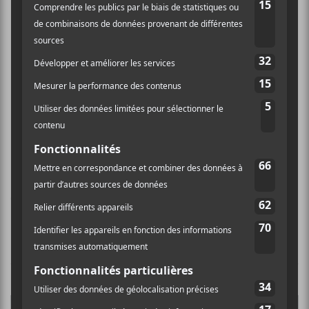
Québec l’Enfant d’Eau
(1980)
Hors d’œuvre
(1981)
Les Jardins intérieurs
(1989)
Les Diableries
(2002)
Dompierre par Dompierre/Flash-Back
(2007)
24 Préludes en forme de boogie et de bien d’autres
choses encore…
(2012)
François Dompierre :
C
oncertango Grosso
(2016)
Par quatre chemins
(2018)
Requiem
(2024)
Crédit photo:
Sasha Onyshchenko
NOUVELLES