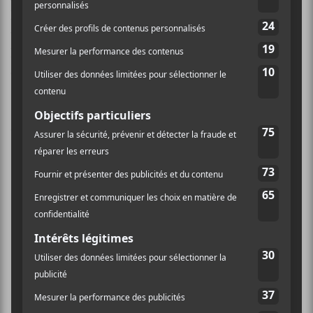
l’industrie du disque, du spectacle et de la
vidéo (ADISQ) de 1979. Le compositeur a travaillé sur
la trame musicale d’une soixantaine de films, comme
celle du long métrage
Le Déclin de l’empire
américain
(Denys Arcand) et
La Passion
d’Augustine
(Léa Pool), pour n’en nommer que
quelques-uns.
Discographie :
François Dompierre vol. 1.
(1964)
Danses carrées du Québec
(1965)
Intimité
(1966)
Chansonniers du Canada
(1966)
De l’onde à l’infini
(1974)
Dompierre
(1975)
Concerto pour piano et orchestre
(1979)