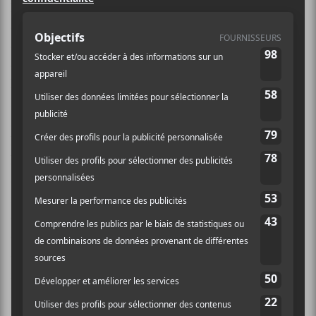
François Dompierre
est un compositeur, chef
d’orchestre, communicateur, producteur et
écrivain québécois né le 1ᵉʳ juillet 1943 à Ottawa. Il
commence en étudiant le piano avec Hélène Landry et
Noëlla Vaillancourt et l’étude de l’orgue avec Paul
Larose. Il est admis au conservatoire de musique de
Montréal en 1961, où il étudie avec Clermont Pépin, à
l’orgue. François se consacre principalement à
l’écriture de chansons depuis 1964 jusqu’à maintenant,
aimant procéder à la fusion tonale du classique, du
rock, du jazz et de la pop. Il est associé à plusieurs
enregistrements d’album pour plusieurs artistes
comme Richard Séguin et connait un succès pour sa
collaboration en tant qu’orchestrateur pour l’une des
figures importantes de la chanson québécoise, Felix
Leclerc, le faisant remporter le prix d’arrangeur de
l’année au Gala de l’Association québécoise de