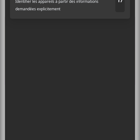
Elizabete Balčus annonce son second album
pour septembre 2022
ÉVÉNEMENTS PASSÉS
×