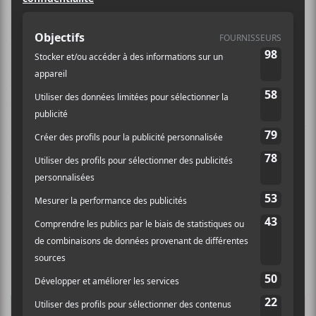
Elizabete Balčus est une musicienne et artiste
performative lettone. Musicalement, ses créations se
trouvent sur le spectre de la dream pop néo-
psychédéliques. Elle a une formation en flûte jazz et
classique à l’Académie de musique de Lettonie, ainsi
qu’une formation en chant d’opéra de l’Académie
Santa Cecilia de Rome. Pour son premier album, elle a
utilisé des instruments comestibles ainsi qu’une
prothèse réusinée en synthétiseur.
Crédit photo:
Zane Zelmene
NOUVELLES